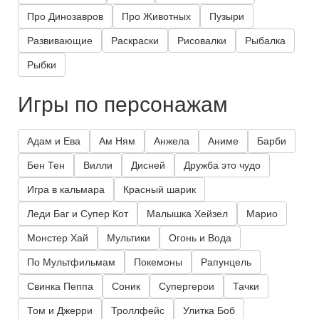
Про Динозавров
Про Животных
Пузыри
Развивающие
Раскраски
Рисовалки
Рыбалка
Рыбки
Игры по персонажам
Адам и Ева
Ам Ням
Анжела
Аниме
Барби
Бен Тен
Вилли
Дисней
Дружба это чудо
Игра в кальмара
Красный шарик
Леди Баг и Супер Кот
Малышка Хейзел
Марио
Монстер Хай
Мультики
Огонь и Вода
По Мультфильмам
Покемоны
Рапунцель
Свинка Пеппа
Соник
Супергерои
Тачки
Том и Джерри
Троллфейс
Улитка Боб