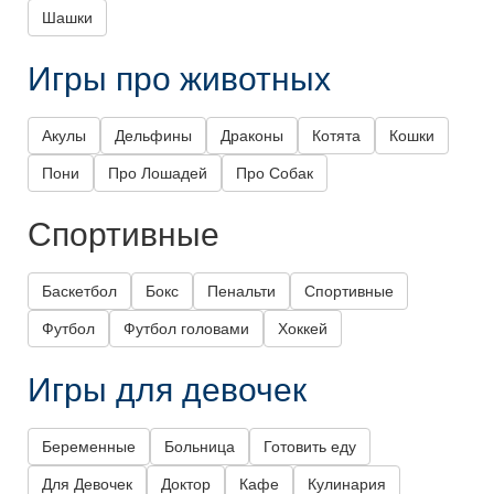
Шашки
Игры про животных
Акулы
Дельфины
Драконы
Котята
Кошки
Пони
Про Лошадей
Про Собак
Спортивные
Баскетбол
Бокс
Пенальти
Спортивные
Футбол
Футбол головами
Хоккей
Игры для девочек
Беременные
Больница
Готовить еду
Для Девочек
Доктор
Кафе
Кулинария