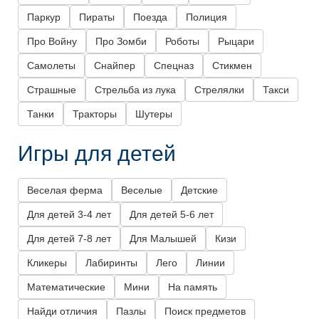
Паркур
Пираты
Поезда
Полиция
Про Войну
Про Зомби
Роботы
Рыцари
Самолеты
Снайпер
Спецназ
Стикмен
Страшные
Стрельба из лука
Стрелялки
Такси
Танки
Тракторы
Шутеры
Игры для детей
Веселая ферма
Веселые
Детские
Для детей 3-4 лет
Для детей 5-6 лет
Для детей 7-8 лет
Для Малышей
Кизи
Кликеры
Лабиринты
Лего
Линии
Математические
Мини
На память
Найди отличия
Пазлы
Поиск предметов