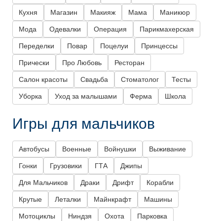
Кухня
Магазин
Макияж
Мама
Маникюр
Мода
Одевалки
Операция
Парикмахерская
Переделки
Повар
Поцелуи
Принцессы
Прически
Про Любовь
Ресторан
Салон красоты
Свадьба
Стоматолог
Тесты
Уборка
Уход за малышами
Ферма
Школа
Игры для мальчиков
Автобусы
Военные
Войнушки
Выживание
Гонки
Грузовики
ГТА
Джипы
Для Мальчиков
Драки
Дрифт
Корабли
Крутые
Леталки
Майнкрафт
Машины
Мотоциклы
Ниндзя
Охота
Парковка