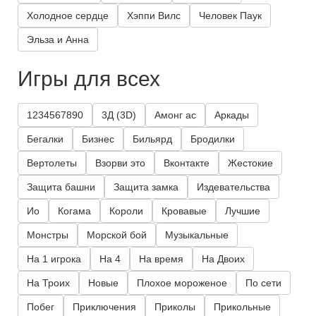
Холодное сердце
Хэппи Вилс
Человек Паук
Эльза и Анна
Игры для всех
1234567890
3Д (3D)
Амонг ас
Аркады
Бегалки
Бизнес
Бильярд
Бродилки
Вертолеты
Взорви это
Вконтакте
Жестокие
Защита башни
Защита замка
Издевательства
Ио
Когама
Короли
Кровавые
Лучшие
Монстры
Морской бой
Музыкальные
На 1 игрока
На 4
На время
На Двоих
На Троих
Новые
Плохое мороженое
По сети
Побег
Приключения
Приколы
Прикольные