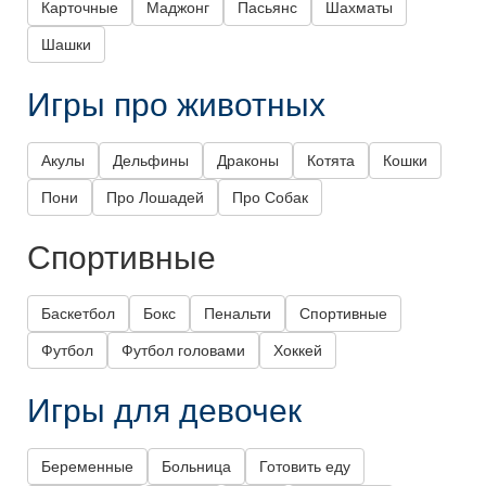
Карточные
Маджонг
Пасьянс
Шахматы
Шашки
Игры про животных
Акулы
Дельфины
Драконы
Котята
Кошки
Пони
Про Лошадей
Про Собак
Спортивные
Баскетбол
Бокс
Пенальти
Спортивные
Футбол
Футбол головами
Хоккей
Игры для девочек
Беременные
Больница
Готовить еду