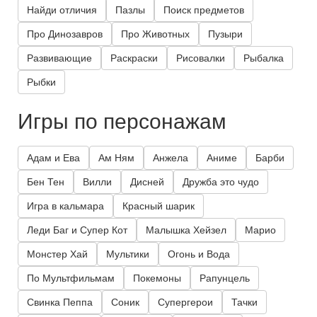
Найди отличия
Пазлы
Поиск предметов
Про Динозавров
Про Животных
Пузыри
Развивающие
Раскраски
Рисовалки
Рыбалка
Рыбки
Игры по персонажам
Адам и Ева
Ам Ням
Анжела
Аниме
Барби
Бен Тен
Вилли
Дисней
Дружба это чудо
Игра в кальмара
Красный шарик
Леди Баг и Супер Кот
Малышка Хейзел
Марио
Монстер Хай
Мультики
Огонь и Вода
По Мультфильмам
Покемоны
Рапунцель
Свинка Пеппа
Соник
Супергерои
Тачки