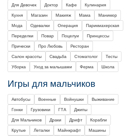
Для Девочек
Доктор
Кафе
Кулинария
Кухня
Магазин
Макияж
Мама
Маникюр
Мода
Одевалки
Операция
Парикмахерская
Переделки
Повар
Поцелуи
Принцессы
Прически
Про Любовь
Ресторан
Салон красоты
Свадьба
Стоматолог
Тесты
Уборка
Уход за малышами
Ферма
Школа
Игры для мальчиков
Автобусы
Военные
Войнушки
Выживание
Гонки
Грузовики
ГТА
Джипы
Для Мальчиков
Драки
Дрифт
Корабли
Крутые
Леталки
Майнкрафт
Машины