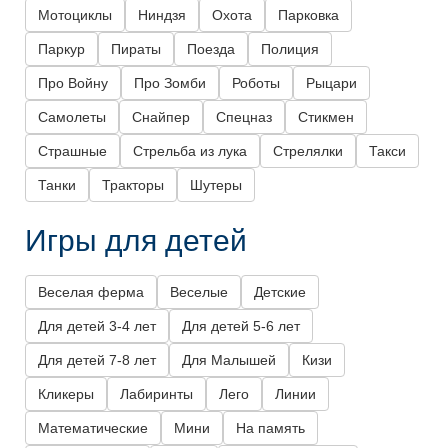
Мотоциклы
Ниндзя
Охота
Парковка
Паркур
Пираты
Поезда
Полиция
Про Войну
Про Зомби
Роботы
Рыцари
Самолеты
Снайпер
Спецназ
Стикмен
Страшные
Стрельба из лука
Стрелялки
Такси
Танки
Тракторы
Шутеры
Игры для детей
Веселая ферма
Веселые
Детские
Для детей 3-4 лет
Для детей 5-6 лет
Для детей 7-8 лет
Для Малышей
Кизи
Кликеры
Лабиринты
Лего
Линии
Математические
Мини
На память