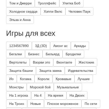
Том и Джерри
Троллфейс
Улитка Боб
Холодное сердце
Хэппи Вилс
Человек Паук
Эльза и Анна
Игры для всех
1234567890
3Д (3D)
Амонг ас
Аркады
Бегалки
Бизнес
Бильярд
Бродилки
Вертолеты
Взорви это
Вконтакте
Жестокие
Защита башни
Защита замка
Издевательства
Ио
Когама
Короли
Кровавые
Лучшие
Монстры
Морской бой
Музыкальные
На 1 игрока
На 4
На время
На Двоих
На Троих
Новые
Плохое мороженое
По сети