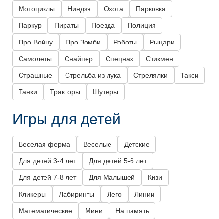
Мотоциклы
Ниндзя
Охота
Парковка
Паркур
Пираты
Поезда
Полиция
Про Войну
Про Зомби
Роботы
Рыцари
Самолеты
Снайпер
Спецназ
Стикмен
Страшные
Стрельба из лука
Стрелялки
Такси
Танки
Тракторы
Шутеры
Игры для детей
Веселая ферма
Веселые
Детские
Для детей 3-4 лет
Для детей 5-6 лет
Для детей 7-8 лет
Для Малышей
Кизи
Кликеры
Лабиринты
Лего
Линии
Математические
Мини
На память