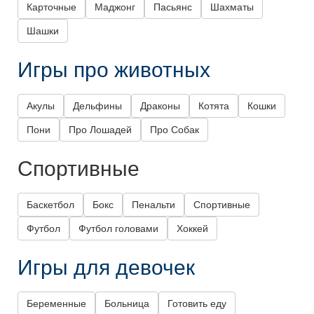
Карточные
Маджонг
Пасьянс
Шахматы
Шашки
Игры про животных
Акулы
Дельфины
Драконы
Котята
Кошки
Пони
Про Лошадей
Про Собак
Спортивные
Баскетбол
Бокс
Пенальти
Спортивные
Футбол
Футбол головами
Хоккей
Игры для девочек
Беременные
Больница
Готовить еду