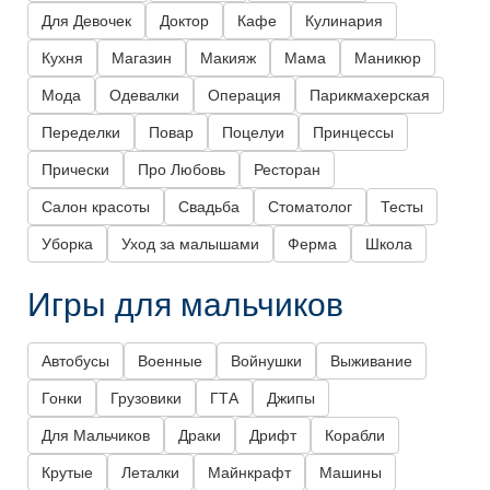
Для Девочек
Доктор
Кафе
Кулинария
Кухня
Магазин
Макияж
Мама
Маникюр
Мода
Одевалки
Операция
Парикмахерская
Переделки
Повар
Поцелуи
Принцессы
Прически
Про Любовь
Ресторан
Салон красоты
Свадьба
Стоматолог
Тесты
Уборка
Уход за малышами
Ферма
Школа
Игры для мальчиков
Автобусы
Военные
Войнушки
Выживание
Гонки
Грузовики
ГТА
Джипы
Для Мальчиков
Драки
Дрифт
Корабли
Крутые
Леталки
Майнкрафт
Машины