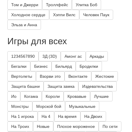
Том и Джерри
Троллфейс
Улитка Боб
Холодное сердце
Хэппи Вилс
Человек Паук
Эльза и Анна
Игры для всех
1234567890
3Д (3D)
Амонг ас
Аркады
Бегалки
Бизнес
Бильярд
Бродилки
Вертолеты
Взорви это
Вконтакте
Жестокие
Защита башни
Защита замка
Издевательства
Ио
Когама
Короли
Кровавые
Лучшие
Монстры
Морской бой
Музыкальные
На 1 игрока
На 4
На время
На Двоих
На Троих
Новые
Плохое мороженое
По сети