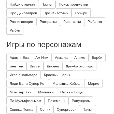
Найди отличия
Пазлы
Поиск предметов
Про Динозавров
Про Животных
Пузыри
Развивающие
Раскраски
Рисовалки
Рыбалка
Рыбки
Игры по персонажам
Адам и Ева
Ам Ням
Анжела
Аниме
Барби
Бен Тен
Вилли
Дисней
Дружба это чудо
Игра в кальмара
Красный шарик
Леди Баг и Супер Кот
Малышка Хейзел
Марио
Монстер Хай
Мультики
Огонь и Вода
По Мультфильмам
Покемоны
Рапунцель
Свинка Пеппа
Соник
Супергерои
Тачки