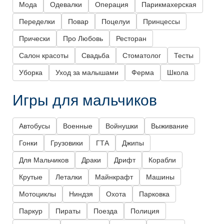
Мода
Одевалки
Операция
Парикмахерская
Переделки
Повар
Поцелуи
Принцессы
Прически
Про Любовь
Ресторан
Салон красоты
Свадьба
Стоматолог
Тесты
Уборка
Уход за малышами
Ферма
Школа
Игры для мальчиков
Автобусы
Военные
Войнушки
Выживание
Гонки
Грузовики
ГТА
Джипы
Для Мальчиков
Драки
Дрифт
Корабли
Крутые
Леталки
Майнкрафт
Машины
Мотоциклы
Ниндзя
Охота
Парковка
Паркур
Пираты
Поезда
Полиция