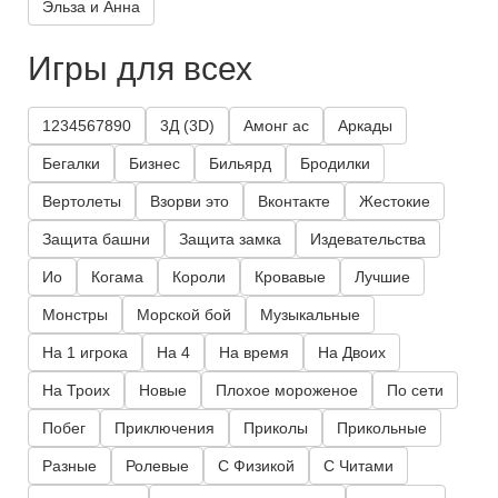
Эльза и Анна
Игры для всех
1234567890
3Д (3D)
Амонг ас
Аркады
Бегалки
Бизнес
Бильярд
Бродилки
Вертолеты
Взорви это
Вконтакте
Жестокие
Защита башни
Защита замка
Издевательства
Ио
Когама
Короли
Кровавые
Лучшие
Монстры
Морской бой
Музыкальные
На 1 игрока
На 4
На время
На Двоих
На Троих
Новые
Плохое мороженое
По сети
Побег
Приключения
Приколы
Прикольные
Разные
Ролевые
С Физикой
С Читами