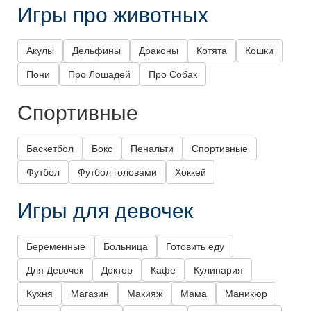
Игры про животных
Акулы
Дельфины
Драконы
Котята
Кошки
Пони
Про Лошадей
Про Собак
Спортивные
Баскетбол
Бокс
Пенальти
Спортивные
Футбол
Футбол головами
Хоккей
Игры для девочек
Беременные
Больница
Готовить еду
Для Девочек
Доктор
Кафе
Кулинария
Кухня
Магазин
Макияж
Мама
Маникюр