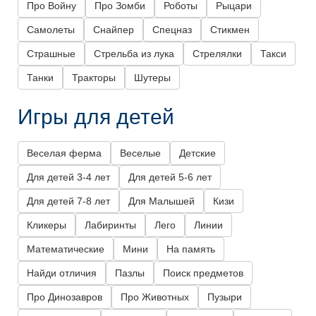
Про Войну
Про Зомби
Роботы
Рыцари
Самолеты
Снайпер
Спецназ
Стикмен
Страшные
Стрельба из лука
Стрелялки
Такси
Танки
Тракторы
Шутеры
Игры для детей
Веселая ферма
Веселые
Детские
Для детей 3-4 лет
Для детей 5-6 лет
Для детей 7-8 лет
Для Малышей
Кизи
Кликеры
Лабиринты
Лего
Линии
Математические
Мини
На память
Найди отличия
Пазлы
Поиск предметов
Про Динозавров
Про Животных
Пузыри