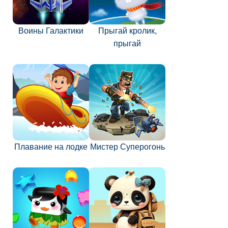
Воины Галактики
Прыгай кролик,
прыгай
Плавание на лодке
Мистер Суперогонь