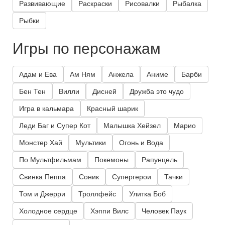
Развивающие
Раскраски
Рисовалки
Рыбалка
Рыбки
Игры по персонажам
Адам и Ева
Ам Ням
Анжела
Аниме
Барби
Бен Тен
Вилли
Дисней
Дружба это чудо
Игра в кальмара
Красный шарик
Леди Баг и Супер Кот
Малышка Хейзел
Марио
Монстер Хай
Мультики
Огонь и Вода
По Мультфильмам
Покемоны
Рапунцель
Свинка Пеппа
Соник
Супергерои
Тачки
Том и Джерри
Троллфейс
Улитка Боб
Холодное сердце
Хэппи Вилс
Человек Паук