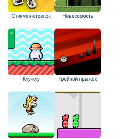
Стикмен-стрелок
Невесомость
Клу-клу
Тройной прыжок