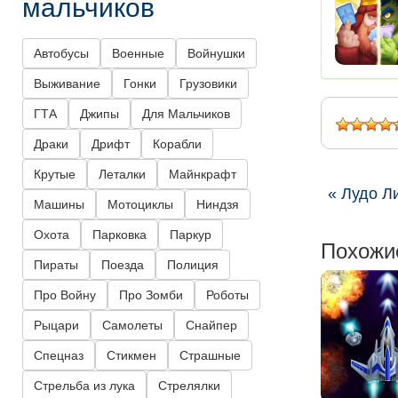
мальчиков
Автобусы
Военные
Войнушки
Выживание
Гонки
Грузовики
ГТА
Джипы
Для Мальчиков
Драки
Дрифт
Корабли
Крутые
Леталки
Майнкрафт
« Лудо Л
Машины
Мотоциклы
Ниндзя
Охота
Парковка
Паркур
Похожи
Пираты
Поезда
Полиция
Про Войну
Про Зомби
Роботы
Рыцари
Самолеты
Снайпер
Спецназ
Стикмен
Страшные
Стрельба из лука
Стрелялки