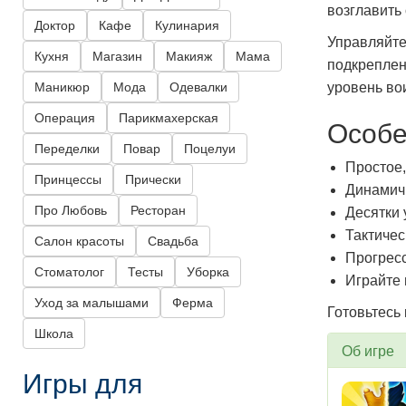
возглавить
Доктор
Кафе
Кулинария
Управляйте
Кухня
Магазин
Макияж
Мама
подкреплен
Маникюр
Мода
Одевалки
уровень во
Операция
Парикмахерская
Особе
Переделки
Повар
Поцелуи
Простое,
Принцессы
Прически
Динамич
Про Любовь
Ресторан
Десятки 
Тактиче
Салон красоты
Свадьба
Прогресс
Стоматолог
Тесты
Уборка
Играйте 
Уход за малышами
Ферма
Готовьтесь
Школа
Об игре
Игры для