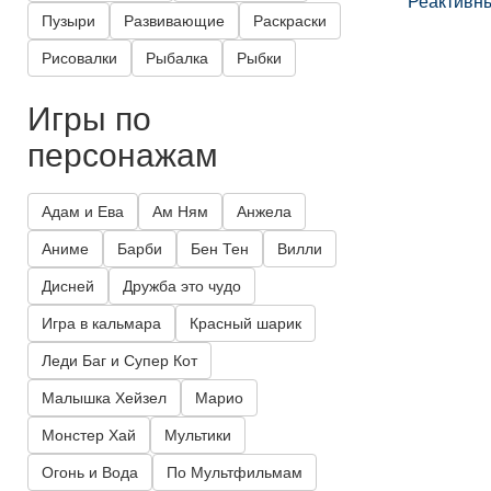
Реактивн
Пузыри
Развивающие
Раскраски
Рисовалки
Рыбалка
Рыбки
Игры по
персонажам
Адам и Ева
Ам Ням
Анжела
Аниме
Барби
Бен Тен
Вилли
Дисней
Дружба это чудо
Игра в кальмара
Красный шарик
Леди Баг и Супер Кот
Малышка Хейзел
Марио
Монстер Хай
Мультики
Огонь и Вода
По Мультфильмам