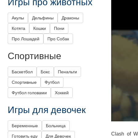
Игры про животных
Акулы
Дельфины
Драконы
Котята
Кошки
Пони
Про Лошадей
Про Собак
Спортивные
Баскетбол
Бокс
Пенальти
Спортивные
Футбол
Футбол головами
Хоккей
Игры для девочек
Беременные
Больница
Clash of W
Готовить еду
Для Девочек