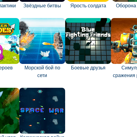
лактики
Звёздные битвы
Ярость солдата
Оборона
героев
Морской бой по
Боевые друзья
Симул
сети
сражения 