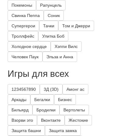
Покемоны
Рапунцель
Свинка Пеппа
Соник
Супергерои
Тачки
Том и Джерри
Троллфейс
Улитка Боб
Холодное сердце
Хэппи Вилс
Человек Паук
Эльза и Анна
Игры для всех
1234567890
3Д (3D)
Амонг ас
Аркады
Бегалки
Бизнес
Бильярд
Бродилки
Вертолеты
Взорви это
Вконтакте
Жестокие
Защита башни
Защита замка