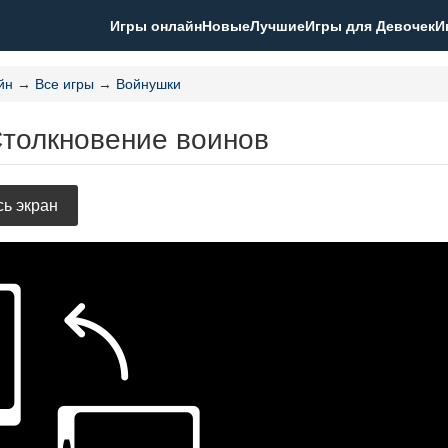
Игры онлайн
Новые
Лучшие
Игры для Девочек
И
йн
→
Все игры
→
Войнушки
Столкновение воинов
ь экран