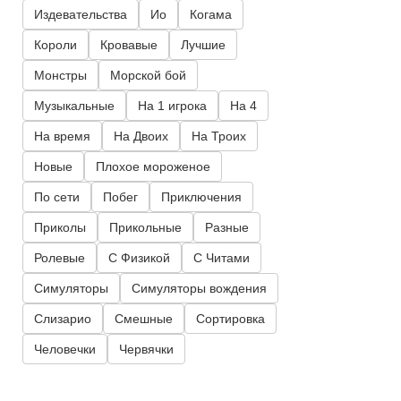
Издевательства
Ио
Когама
Короли
Кровавые
Лучшие
Монстры
Морской бой
Музыкальные
На 1 игрока
На 4
На время
На Двоих
На Троих
Новые
Плохое мороженое
По сети
Побег
Приключения
Приколы
Прикольные
Разные
Ролевые
С Физикой
С Читами
Симуляторы
Симуляторы вождения
Слизарио
Смешные
Сортировка
Человечки
Червячки