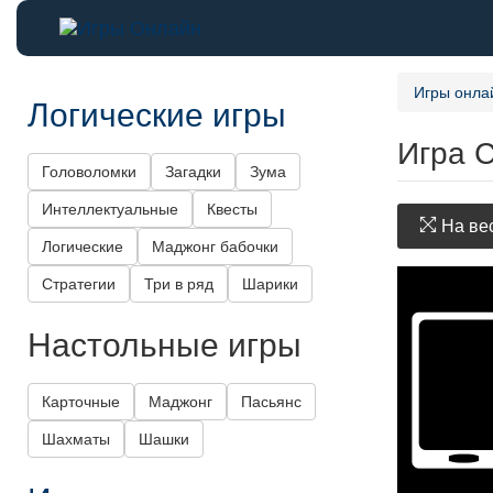
Игры онла
Логические игры
Игра 
Головоломки
Загадки
Зума
Интеллектуальные
Квесты
На вес
Логические
Маджонг бабочки
Стратегии
Три в ряд
Шарики
Настольные игры
Карточные
Маджонг
Пасьянс
Шахматы
Шашки