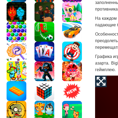
заполненн
противника
На каждом 
падающие б
Особеннос
преодолет
перемещать
Графика иг
азарта. Bi
геймплею.