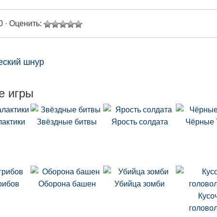
0 · Оценить:
еский шнур
е игры
лактики
Звёздные битвы
Ярость солдата
Чёрные 
рибов
Оборона башен
Убийца зомби
Кусо
голово