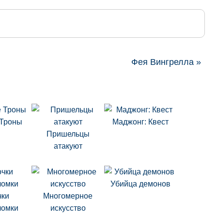
Фея Вингрелла »
Троны
Маджонг: Квест
Пришельцы
атакуют
Убийца демонов
чки
Многомерное
ломки
искусство