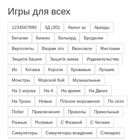
Игры для всех
1234567890
3Д (3D)
Амонг ас
Аркады
Бегалки
Бизнес
Бильярд
Бродилки
Вертолеты
Взорви это
Вконтакте
Жестокие
Защита башни
Защита замка
Издевательства
Ио
Когама
Короли
Кровавые
Лучшие
Монстры
Морской бой
Музыкальные
На 1 игрока
На 4
На время
На Двоих
На Троих
Новые
Плохое мороженое
По сети
Побег
Приключения
Приколы
Прикольные
Разные
Ролевые
С Физикой
С Читами
Симуляторы
Симуляторы вождения
Слизарио