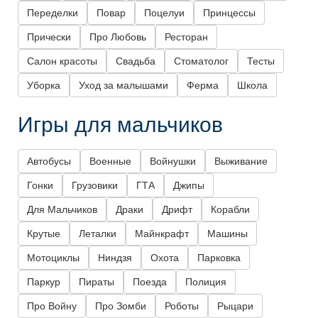
Переделки
Повар
Поцелуи
Принцессы
Прически
Про Любовь
Ресторан
Салон красоты
Свадьба
Стоматолог
Тесты
Уборка
Уход за малышами
Ферма
Школа
Игры для мальчиков
Автобусы
Военные
Войнушки
Выживание
Гонки
Грузовики
ГТА
Джипы
Для Мальчиков
Драки
Дрифт
Корабли
Крутые
Леталки
Майнкрафт
Машины
Мотоциклы
Ниндзя
Охота
Парковка
Паркур
Пираты
Поезда
Полиция
Про Войну
Про Зомби
Роботы
Рыцари