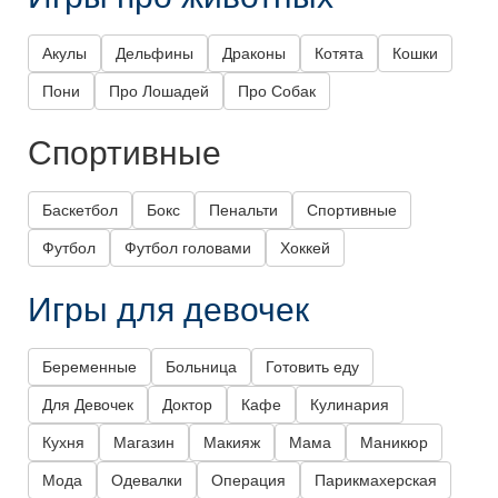
Акулы
Дельфины
Драконы
Котята
Кошки
Пони
Про Лошадей
Про Собак
Спортивные
Баскетбол
Бокс
Пенальти
Спортивные
Футбол
Футбол головами
Хоккей
Игры для девочек
Беременные
Больница
Готовить еду
Для Девочек
Доктор
Кафе
Кулинария
Кухня
Магазин
Макияж
Мама
Маникюр
Мода
Одевалки
Операция
Парикмахерская