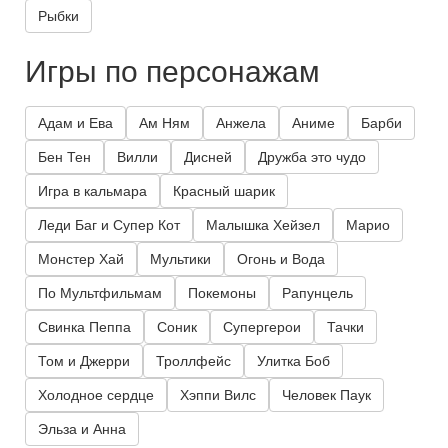
Рыбки
Игры по персонажам
Адам и Ева
Ам Ням
Анжела
Аниме
Барби
Бен Тен
Вилли
Дисней
Дружба это чудо
Игра в кальмара
Красный шарик
Леди Баг и Супер Кот
Малышка Хейзел
Марио
Монстер Хай
Мультики
Огонь и Вода
По Мультфильмам
Покемоны
Рапунцель
Свинка Пеппа
Соник
Супергерои
Тачки
Том и Джерри
Троллфейс
Улитка Боб
Холодное сердце
Хэппи Вилс
Человек Паук
Эльза и Анна