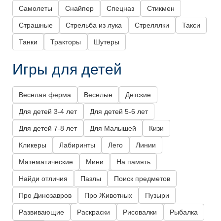
Самолеты
Снайпер
Спецназ
Стикмен
Страшные
Стрельба из лука
Стрелялки
Такси
Танки
Тракторы
Шутеры
Игры для детей
Веселая ферма
Веселые
Детские
Для детей 3-4 лет
Для детей 5-6 лет
Для детей 7-8 лет
Для Малышей
Кизи
Кликеры
Лабиринты
Лего
Линии
Математические
Мини
На память
Найди отличия
Пазлы
Поиск предметов
Про Динозавров
Про Животных
Пузыри
Развивающие
Раскраски
Рисовалки
Рыбалка