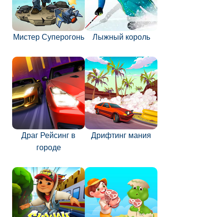
Мистер Суперогонь
Лыжный король
Драг Рейсинг в
Дрифтинг мания
городе