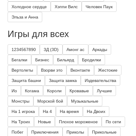
Холодное сердце
Хэппи Вилс
Человек Паук
Эльза и Анна
Игры для всех
1234567890
3Д (3D)
Амонг ас
Аркады
Бегалки
Бизнес
Бильярд
Бродилки
Вертолеты
Взорви это
Вконтакте
Жестокие
Защита башни
Защита замка
Издевательства
Ио
Когама
Короли
Кровавые
Лучшие
Монстры
Морской бой
Музыкальные
На 1 игрока
На 4
На время
На Двоих
На Троих
Новые
Плохое мороженое
По сети
Побег
Приключения
Приколы
Прикольные