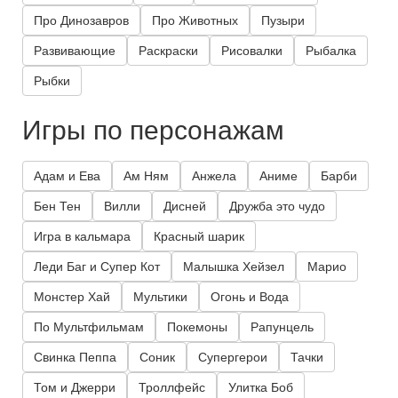
Про Динозавров
Про Животных
Пузыри
Развивающие
Раскраски
Рисовалки
Рыбалка
Рыбки
Игры по персонажам
Адам и Ева
Ам Ням
Анжела
Аниме
Барби
Бен Тен
Вилли
Дисней
Дружба это чудо
Игра в кальмара
Красный шарик
Леди Баг и Супер Кот
Малышка Хейзел
Марио
Монстер Хай
Мультики
Огонь и Вода
По Мультфильмам
Покемоны
Рапунцель
Свинка Пеппа
Соник
Супергерои
Тачки
Том и Джерри
Троллфейс
Улитка Боб