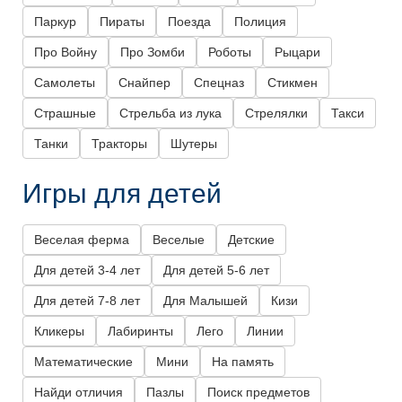
Паркур
Пираты
Поезда
Полиция
Про Войну
Про Зомби
Роботы
Рыцари
Самолеты
Снайпер
Спецназ
Стикмен
Страшные
Стрельба из лука
Стрелялки
Такси
Танки
Тракторы
Шутеры
Игры для детей
Веселая ферма
Веселые
Детские
Для детей 3-4 лет
Для детей 5-6 лет
Для детей 7-8 лет
Для Малышей
Кизи
Кликеры
Лабиринты
Лего
Линии
Математические
Мини
На память
Найди отличия
Пазлы
Поиск предметов