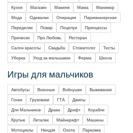
Кухня
Магазин
Макияж
Мама
Маникюр
Мода
Одевалки
Операция
Парикмахерская
Переделки
Повар
Поцелуи
Принцессы
Прически
Про Любовь
Ресторан
Салон красоты
Свадьба
Стоматолог
Тесты
Уборка
Уход за малышами
Ферма
Школа
Игры для мальчиков
Автобусы
Военные
Войнушки
Выживание
Гонки
Грузовики
ГТА
Джипы
Для Мальчиков
Драки
Дрифт
Корабли
Крутые
Леталки
Майнкрафт
Машины
Мотоциклы
Ниндзя
Охота
Парковка