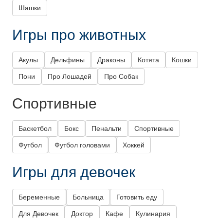
Шашки
Игры про животных
Акулы
Дельфины
Драконы
Котята
Кошки
Пони
Про Лошадей
Про Собак
Спортивные
Баскетбол
Бокс
Пенальти
Спортивные
Футбол
Футбол головами
Хоккей
Игры для девочек
Беременные
Больница
Готовить еду
Для Девочек
Доктор
Кафе
Кулинария