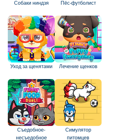
Собаки ниндзя
Пёс-футболист
Уход за щенятами
Лечение щенков
Съедобное-
Симулятор
несъедобное
питомцев