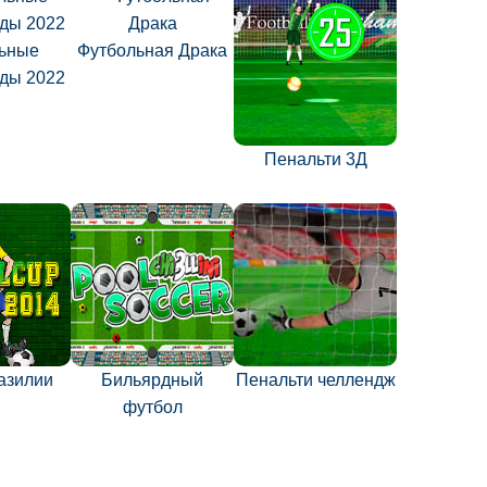
ьные
Футбольная Драка
ды 2022
Пенальти 3Д
азилии
Бильярдный
Пенальти челлендж
футбол