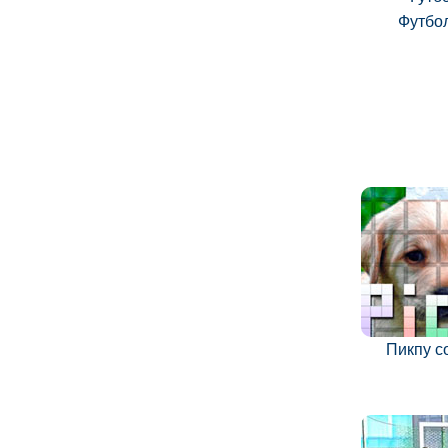
Футбо
Пикпу с