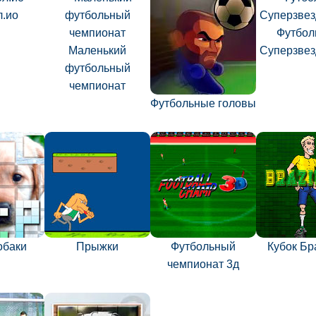
л.ио
Футбол
Маленький
Суперзвез
футбольный
чемпионат
Футбольные головы
обаки
Прыжки
Футбольный
Кубок Бр
чемпионат 3д