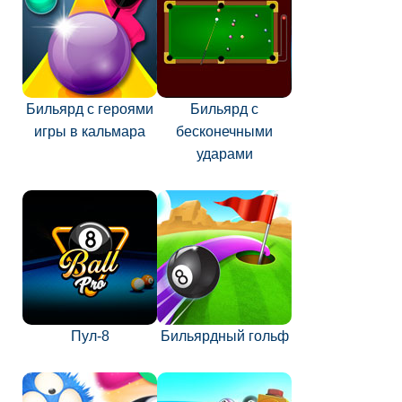
Бильярд с героями
Бильярд с
игры в кальмара
бесконечными
ударами
Пул-8
Бильярдный гольф