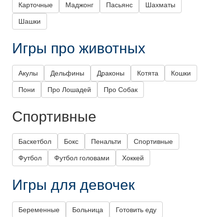
Карточные
Маджонг
Пасьянс
Шахматы
Шашки
Игры про животных
Акулы
Дельфины
Драконы
Котята
Кошки
Пони
Про Лошадей
Про Собак
Спортивные
Баскетбол
Бокс
Пенальти
Спортивные
Футбол
Футбол головами
Хоккей
Игры для девочек
Беременные
Больница
Готовить еду