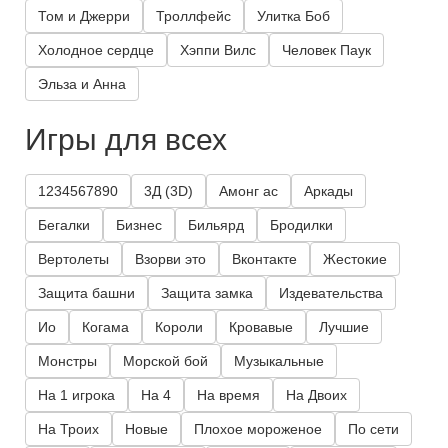
Том и Джерри
Троллфейс
Улитка Боб
Холодное сердце
Хэппи Вилс
Человек Паук
Эльза и Анна
Игры для всех
1234567890
3Д (3D)
Амонг ас
Аркады
Бегалки
Бизнес
Бильярд
Бродилки
Вертолеты
Взорви это
Вконтакте
Жестокие
Защита башни
Защита замка
Издевательства
Ио
Когама
Короли
Кровавые
Лучшие
Монстры
Морской бой
Музыкальные
На 1 игрока
На 4
На время
На Двоих
На Троих
Новые
Плохое мороженое
По сети