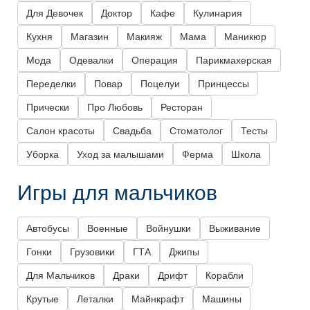
Для Девочек
Доктор
Кафе
Кулинария
Кухня
Магазин
Макияж
Мама
Маникюр
Мода
Одевалки
Операция
Парикмахерская
Переделки
Повар
Поцелуи
Принцессы
Прически
Про Любовь
Ресторан
Салон красоты
Свадьба
Стоматолог
Тесты
Уборка
Уход за малышами
Ферма
Школа
Игры для мальчиков
Автобусы
Военные
Войнушки
Выживание
Гонки
Грузовики
ГТА
Джипы
Для Мальчиков
Драки
Дрифт
Корабли
Крутые
Леталки
Майнкрафт
Машины