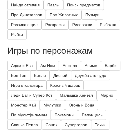
Найди отличия
Пазлы
Поиск предметов
Про Динозавров
Про Животных
Пузыри
Развивающие
Раскраски
Рисовалки
Рыбалка
Рыбки
Игры по персонажам
Адам и Ева
Ам Ням
Анжела
Аниме
Барби
Бен Тен
Вилли
Дисней
Дружба это чудо
Игра в кальмара
Красный шарик
Леди Баг и Супер Кот
Малышка Хейзел
Марио
Монстер Хай
Мультики
Огонь и Вода
По Мультфильмам
Покемоны
Рапунцель
Свинка Пеппа
Соник
Супергерои
Тачки