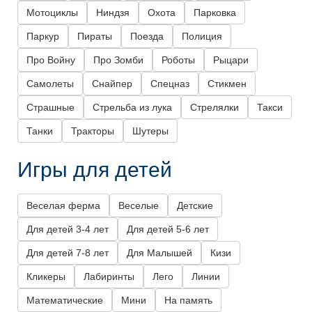
Мотоциклы
Ниндзя
Охота
Парковка
Паркур
Пираты
Поезда
Полиция
Про Войну
Про Зомби
Роботы
Рыцари
Самолеты
Снайпер
Спецназ
Стикмен
Страшные
Стрельба из лука
Стрелялки
Такси
Танки
Тракторы
Шутеры
Игры для детей
Веселая ферма
Веселые
Детские
Для детей 3-4 лет
Для детей 5-6 лет
Для детей 7-8 лет
Для Малышей
Кизи
Кликеры
Лабиринты
Лего
Линии
Математические
Мини
На память