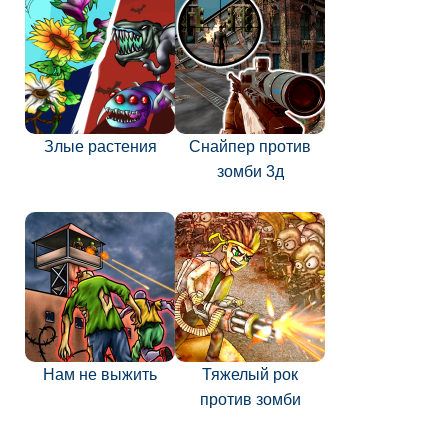
Злые растения
Снайпер против
зомби 3д
Нам не выжить
Тяжелый рок
против зомби