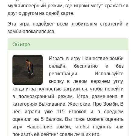
мультиплеерный режим, где игроки могут сражаться
друг с другом на одной карте.
Эта игра подойдет всем любителям стратегий и
зомби-апокалипсиса.
Об игре
Играть в игру Нашествие зомби
онлайн, бесплатно и без
регистрации. Используйте
кнопку в левом верхнем углу,
когда игра полностью загрузится, чтобы перейти
в полноэкранный режим. Игра размещена в
категориях Выживание, Жестокие, Про Зомби. В
нее играли уже 115 игроков и в среднем
оценили на 5 баллов. Вы тоже можете оценить
игру Нашествие зомби, чтобы поднять или
понизить её рейтинг среди лучших игр.