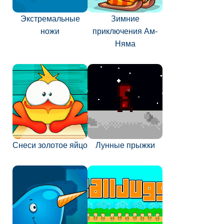
Экстремальные
Зимние
ножи
приключения Ам-
Няма
Снеси золотое яйцо
Лунные прыжки