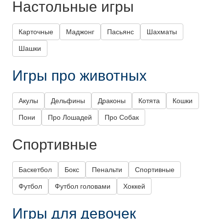
Настольные игры
Карточные
Маджонг
Пасьянс
Шахматы
Шашки
Игры про животных
Акулы
Дельфины
Драконы
Котята
Кошки
Пони
Про Лошадей
Про Собак
Спортивные
Баскетбол
Бокс
Пенальти
Спортивные
Футбол
Футбол головами
Хоккей
Игры для девочек