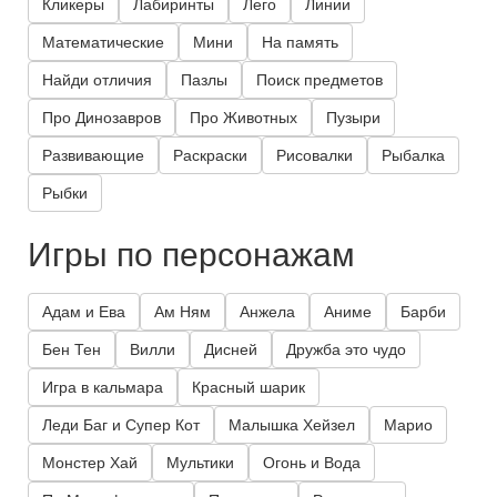
Кликеры
Лабиринты
Лего
Линии
Математические
Мини
На память
Найди отличия
Пазлы
Поиск предметов
Про Динозавров
Про Животных
Пузыри
Развивающие
Раскраски
Рисовалки
Рыбалка
Рыбки
Игры по персонажам
Адам и Ева
Ам Ням
Анжела
Аниме
Барби
Бен Тен
Вилли
Дисней
Дружба это чудо
Игра в кальмара
Красный шарик
Леди Баг и Супер Кот
Малышка Хейзел
Марио
Монстер Хай
Мультики
Огонь и Вода