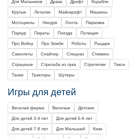
Для Мальчиков
Драки
Дрифт
Корабли
Крутые
Леталки
Майнкрафт
Машины
Мотоциклы
Ниндзя
Охота
Парковка
Паркур
Пираты
Поезда
Полиция
Про Войну
Про Зомби
Роботы
Рыцари
Самолеты
Снайпер
Спецназ
Стикмен
Страшные
Стрельба из лука
Стрелялки
Такси
Танки
Тракторы
Шутеры
Игры для детей
Веселая ферма
Веселые
Детские
Для детей 3-4 лет
Для детей 5-6 лет
Для детей 7-8 лет
Для Малышей
Кизи