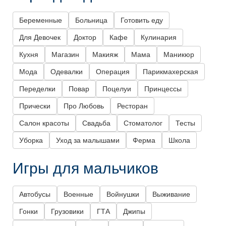
Беременные
Больница
Готовить еду
Для Девочек
Доктор
Кафе
Кулинария
Кухня
Магазин
Макияж
Мама
Маникюр
Мода
Одевалки
Операция
Парикмахерская
Переделки
Повар
Поцелуи
Принцессы
Прически
Про Любовь
Ресторан
Салон красоты
Свадьба
Стоматолог
Тесты
Уборка
Уход за малышами
Ферма
Школа
Игры для мальчиков
Автобусы
Военные
Войнушки
Выживание
Гонки
Грузовики
ГТА
Джипы