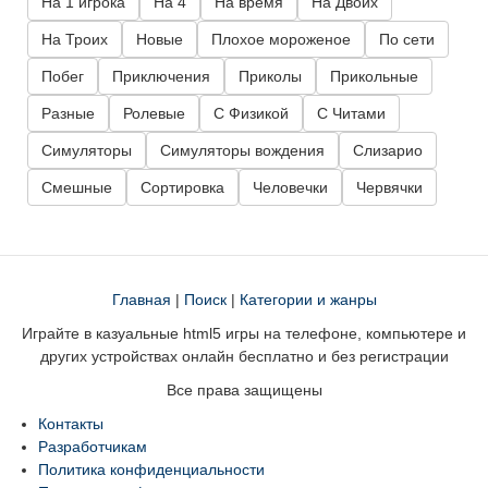
На 1 игрока
На 4
На время
На Двоих
На Троих
Новые
Плохое мороженое
По сети
Побег
Приключения
Приколы
Прикольные
Разные
Ролевые
С Физикой
С Читами
Симуляторы
Симуляторы вождения
Слизарио
Смешные
Сортировка
Человечки
Червячки
Главная
|
Поиск
|
Категории и жанры
Играйте в казуальные html5 игры на телефоне, компьютере и
других устройствах онлайн бесплатно и без регистрации
Все права защищены
Контакты
Разработчикам
Политика конфиденциальности