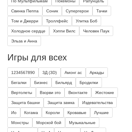
По Мультфильмам
Покемоны
Рапунцель
Свинка Пеппа
Соник
Супергерои
Тачки
Том и Джерри
Троллфейс
Улитка Боб
Холодное сердце
Хэппи Вилс
Человек Паук
Эльза и Анна
Игры для всех
1234567890
3Д (3D)
Амонг ас
Аркады
Бегалки
Бизнес
Бильярд
Бродилки
Вертолеты
Взорви это
Вконтакте
Жестокие
Защита башни
Защита замка
Издевательства
Ио
Когама
Короли
Кровавые
Лучшие
Монстры
Морской бой
Музыкальные