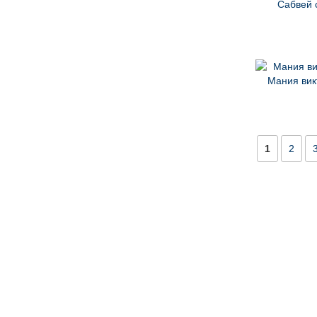
Сабвей 
Мания вик
1
2