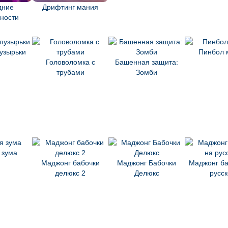
дние
Дрифтинг мания
ности
узырьки
Пинбол 
Головоломка с
Башенная защита:
трубами
Зомби
 зума
Маджонг бабочки
Маджонг Бабочки
Маджонг ба
делюкс 2
Делюкс
русс