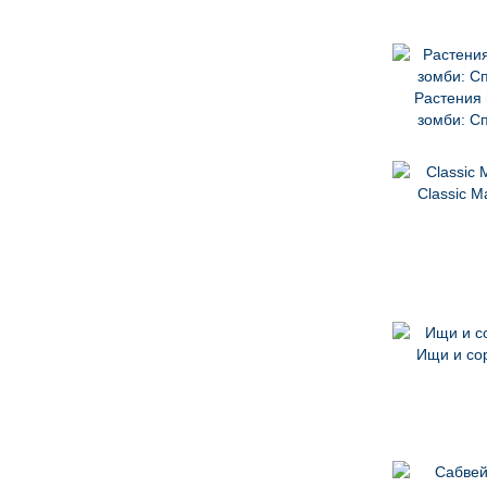
Растения 
зомби: С
Classic M
Ищи и со