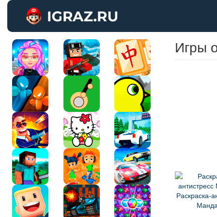
Игры о
Раскраска-а
Манд