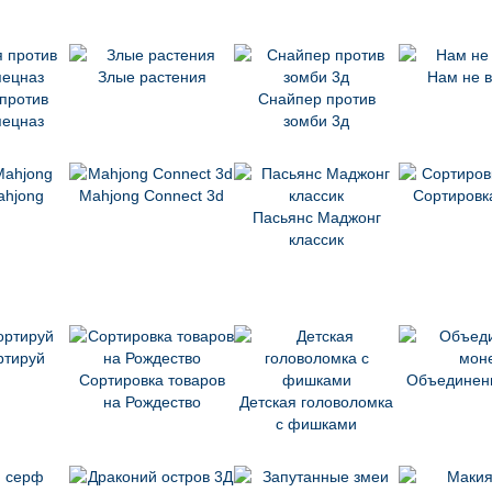
Злые растения
Нам не 
против
Снайпер против
пецназ
зомби 3д
ahjong
Mahjong Connect 3d
Сортировк
Пасьянс Маджонг
классик
ртируй
Сортировка товаров
Объединен
на Рождество
Детская головоломка
с фишками