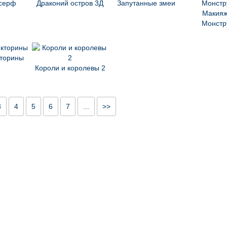
серф
Драконий остров 3Д
Запутанные змеи
Макияж
Монстр
торины
Короли и королевы 2
3
4
5
6
7
...
>>