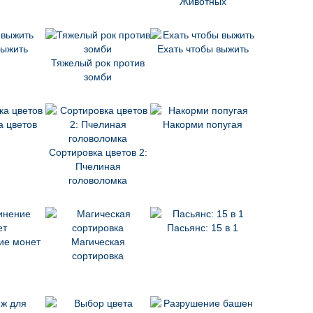
Животных
выжить
Ехать чтобы выжить
Тяжелый рок против
зомби
а цветов
Накорми попугая
Сортировка цветов 2:
Пчелиная
головоломка
Пасьянс: 15 в 1
ие монет
Магическая
сортировка