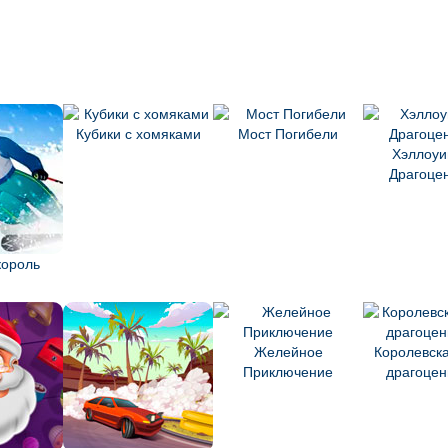
Кубики с хомяками
Мост Погибели
Хэллоуи
Драгоце
ороль
Желейное
Королевска
Приключение
драгоцен