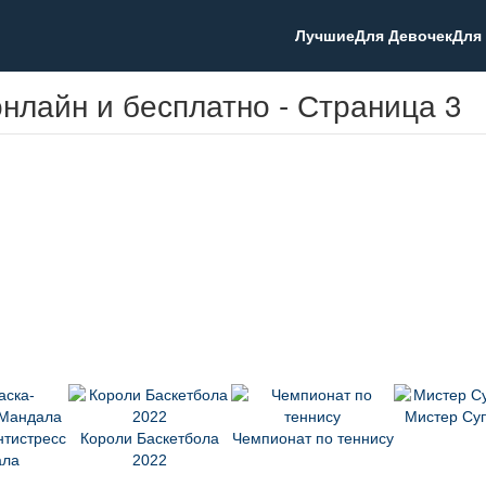
Лучшие
Для Девочек
Для
нлайн и бесплатно - Страница 3
Мистер Су
нтистресс
Короли Баскетбола
Чемпионат по теннису
ала
2022