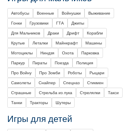
Автобусы
Военные
Войнушки
Выживание
Гонки
Грузовики
ГТА
Джипы
Для Мальчиков
Драки
Дрифт
Корабли
Крутые
Леталки
Майнкрафт
Машины
Мотоциклы
Ниндзя
Охота
Парковка
Паркур
Пираты
Поезда
Полиция
Про Войну
Про Зомби
Роботы
Рыцари
Самолеты
Снайпер
Спецназ
Стикмен
Страшные
Стрельба из лука
Стрелялки
Такси
Танки
Тракторы
Шутеры
Игры для детей