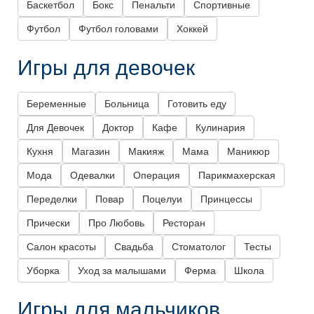
Баскетбол
Бокс
Пенальти
Спортивные
Футбол
Футбол головами
Хоккей
Игры для девочек
Беременные
Больница
Готовить еду
Для Девочек
Доктор
Кафе
Кулинария
Кухня
Магазин
Макияж
Мама
Маникюр
Мода
Одевалки
Операция
Парикмахерская
Переделки
Повар
Поцелуи
Принцессы
Прически
Про Любовь
Ресторан
Салон красоты
Свадьба
Стоматолог
Тесты
Уборка
Уход за малышами
Ферма
Школа
Игры для мальчиков