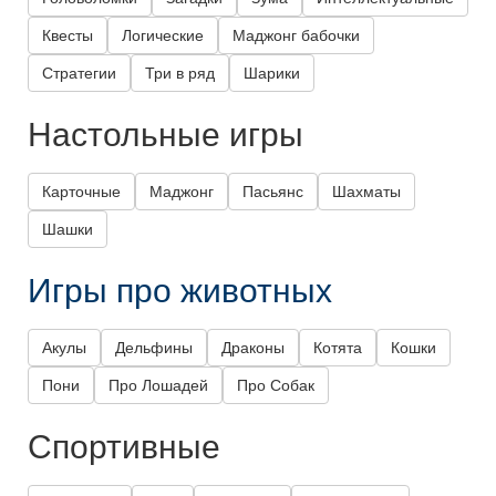
Квесты
Логические
Маджонг бабочки
Стратегии
Три в ряд
Шарики
Настольные игры
Карточные
Маджонг
Пасьянс
Шахматы
Шашки
Игры про животных
Акулы
Дельфины
Драконы
Котята
Кошки
Пони
Про Лошадей
Про Собак
Спортивные