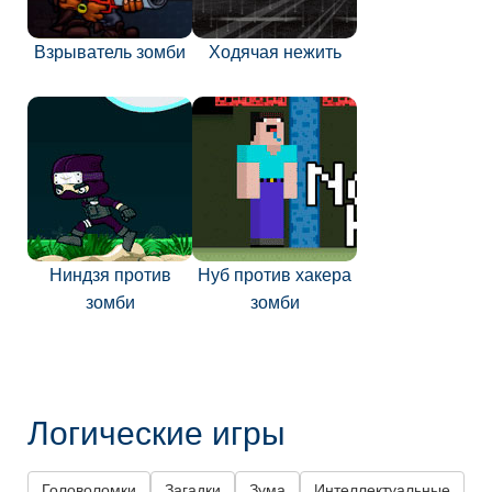
Взрыватель зомби
Ходячая нежить
Ниндзя против
Нуб против хакера
зомби
зомби
Логические игры
Головоломки
Загадки
Зума
Интеллектуальные