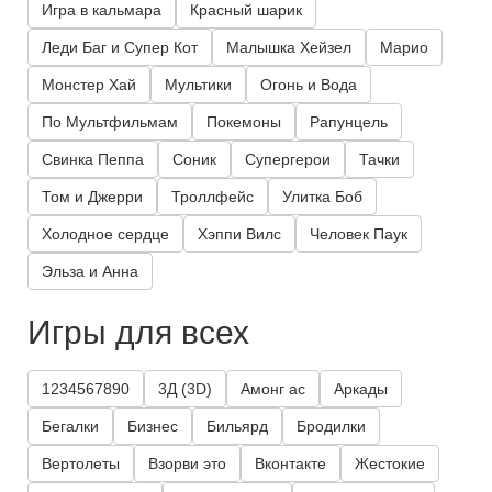
Игра в кальмара
Красный шарик
Леди Баг и Супер Кот
Малышка Хейзел
Марио
Монстер Хай
Мультики
Огонь и Вода
По Мультфильмам
Покемоны
Рапунцель
Свинка Пеппа
Соник
Супергерои
Тачки
Том и Джерри
Троллфейс
Улитка Боб
Холодное сердце
Хэппи Вилс
Человек Паук
Эльза и Анна
Игры для всех
1234567890
3Д (3D)
Амонг ас
Аркады
Бегалки
Бизнес
Бильярд
Бродилки
Вертолеты
Взорви это
Вконтакте
Жестокие