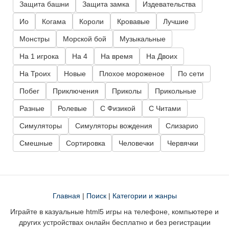
Защита башни
Защита замка
Издевательства
Ио
Когама
Короли
Кровавые
Лучшие
Монстры
Морской бой
Музыкальные
На 1 игрока
На 4
На время
На Двоих
На Троих
Новые
Плохое мороженое
По сети
Побег
Приключения
Приколы
Прикольные
Разные
Ролевые
С Физикой
С Читами
Симуляторы
Симуляторы вождения
Слизарио
Смешные
Сортировка
Человечки
Червячки
Главная
|
Поиск
|
Категории и жанры
Играйте в казуальные html5 игры на телефоне, компьютере и
других устройствах онлайн бесплатно и без регистрации