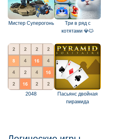
Мистер Суперогонь
Три в ряд с
котятами 💎🐱
2048
Пасьянс двойная
пирамида
Логические игры