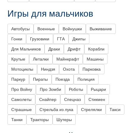
Игры для мальчиков
Автобусы
Военные
Войнушки
Выживание
Гонки
Грузовики
ГТА
Джипы
Для Мальчиков
Драки
Дрифт
Корабли
Крутые
Леталки
Майнкрафт
Машины
Мотоциклы
Ниндзя
Охота
Парковка
Паркур
Пираты
Поезда
Полиция
Про Войну
Про Зомби
Роботы
Рыцари
Самолеты
Снайпер
Спецназ
Стикмен
Страшные
Стрельба из лука
Стрелялки
Такси
Танки
Тракторы
Шутеры