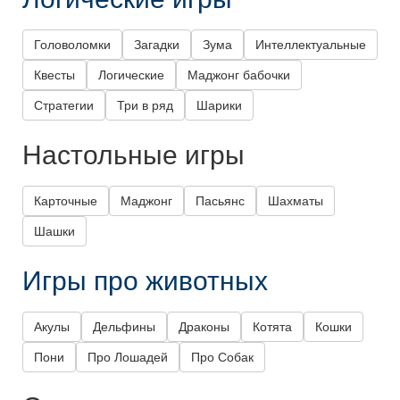
Головоломки
Загадки
Зума
Интеллектуальные
Квесты
Логические
Маджонг бабочки
Стратегии
Три в ряд
Шарики
Настольные игры
Карточные
Маджонг
Пасьянс
Шахматы
Шашки
Игры про животных
Акулы
Дельфины
Драконы
Котята
Кошки
Пони
Про Лошадей
Про Собак