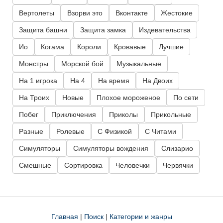
Вертолеты
Взорви это
Вконтакте
Жестокие
Защита башни
Защита замка
Издевательства
Ио
Когама
Короли
Кровавые
Лучшие
Монстры
Морской бой
Музыкальные
На 1 игрока
На 4
На время
На Двоих
На Троих
Новые
Плохое мороженое
По сети
Побег
Приключения
Приколы
Прикольные
Разные
Ролевые
С Физикой
С Читами
Симуляторы
Симуляторы вождения
Слизарио
Смешные
Сортировка
Человечки
Червячки
Главная
|
Поиск
|
Категории и жанры