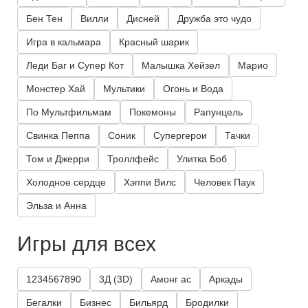
Бен Тен
Вилли
Дисней
Дружба это чудо
Игра в кальмара
Красный шарик
Леди Баг и Супер Кот
Малышка Хейзел
Марио
Монстер Хай
Мультики
Огонь и Вода
По Мультфильмам
Покемоны
Рапунцель
Свинка Пеппа
Соник
Супергерои
Тачки
Том и Джерри
Троллфейс
Улитка Боб
Холодное сердце
Хэппи Вилс
Человек Паук
Эльза и Анна
Игры для всех
1234567890
3Д (3D)
Амонг ас
Аркады
Бегалки
Бизнес
Бильярд
Бродилки