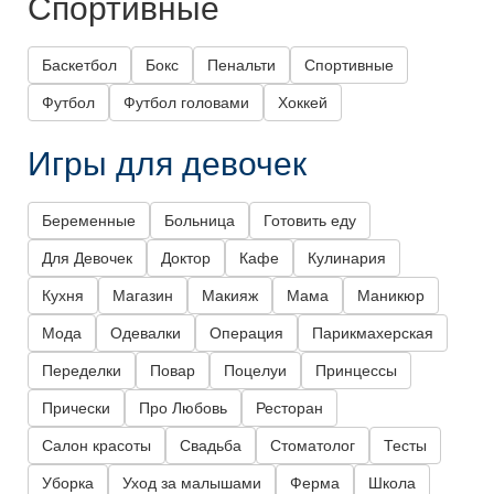
Спортивные
Баскетбол
Бокс
Пенальти
Спортивные
Футбол
Футбол головами
Хоккей
Игры для девочек
Беременные
Больница
Готовить еду
Для Девочек
Доктор
Кафе
Кулинария
Кухня
Магазин
Макияж
Мама
Маникюр
Мода
Одевалки
Операция
Парикмахерская
Переделки
Повар
Поцелуи
Принцессы
Прически
Про Любовь
Ресторан
Салон красоты
Свадьба
Стоматолог
Тесты
Уборка
Уход за малышами
Ферма
Школа