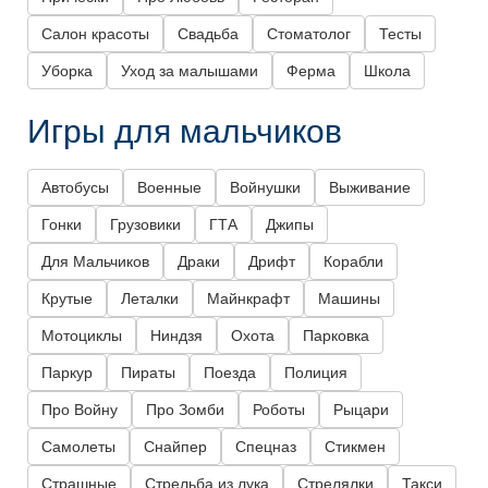
Салон красоты
Свадьба
Стоматолог
Тесты
Уборка
Уход за малышами
Ферма
Школа
Игры для мальчиков
Автобусы
Военные
Войнушки
Выживание
Гонки
Грузовики
ГТА
Джипы
Для Мальчиков
Драки
Дрифт
Корабли
Крутые
Леталки
Майнкрафт
Машины
Мотоциклы
Ниндзя
Охота
Парковка
Паркур
Пираты
Поезда
Полиция
Про Войну
Про Зомби
Роботы
Рыцари
Самолеты
Снайпер
Спецназ
Стикмен
Страшные
Стрельба из лука
Стрелялки
Такси