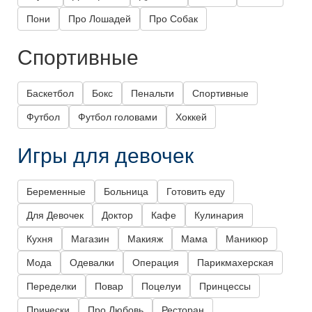
Пони
Про Лошадей
Про Собак
Спортивные
Баскетбол
Бокс
Пенальти
Спортивные
Футбол
Футбол головами
Хоккей
Игры для девочек
Беременные
Больница
Готовить еду
Для Девочек
Доктор
Кафе
Кулинария
Кухня
Магазин
Макияж
Мама
Маникюр
Мода
Одевалки
Операция
Парикмахерская
Переделки
Повар
Поцелуи
Принцессы
Прически
Про Любовь
Ресторан