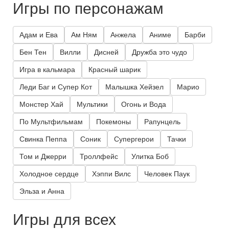
Игры по персонажам
Адам и Ева
Ам Ням
Анжела
Аниме
Барби
Бен Тен
Вилли
Дисней
Дружба это чудо
Игра в кальмара
Красный шарик
Леди Баг и Супер Кот
Малышка Хейзел
Марио
Монстер Хай
Мультики
Огонь и Вода
По Мультфильмам
Покемоны
Рапунцель
Свинка Пеппа
Соник
Супергерои
Тачки
Том и Джерри
Троллфейс
Улитка Боб
Холодное сердце
Хэппи Вилс
Человек Паук
Эльза и Анна
Игры для всех