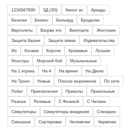
1234567890
3Д (3D)
Амонг ас
Аркады
Бегалки
Бизнес
Бильярд
Бродилки
Вертолеты
Взорви это
Вконтакте
Жестокие
Защита башни
Защита замка
Издевательства
Ио
Когама
Короли
Кровавые
Лучшие
Монстры
Морской бой
Музыкальные
На 1 игрока
На 4
На время
На Двоих
На Троих
Новые
Плохое мороженое
По сети
Побег
Приключения
Приколы
Прикольные
Разные
Ролевые
С Физикой
С Читами
Симуляторы
Симуляторы вождения
Слизарио
Смешные
Сортировка
Человечки
Червячки