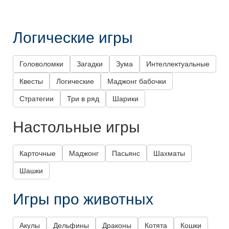
Логические игры
Головоломки
Загадки
Зума
Интеллектуальные
Квесты
Логические
Маджонг бабочки
Стратегии
Три в ряд
Шарики
Настольные игры
Карточные
Маджонг
Пасьянс
Шахматы
Шашки
Игры про животных
Акулы
Дельфины
Драконы
Котята
Кошки