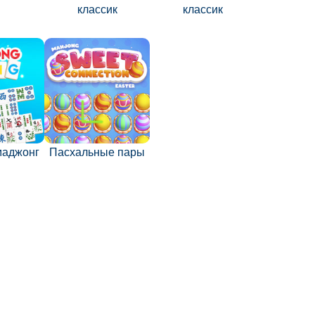
классик
классик
маджонг
Пасхальные пары