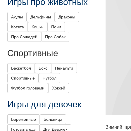
Игры про животных
Акулы
Дельфины
Драконы
Котята
Кошки
Пони
Про Лошадей
Про Собак
Спортивные
Баскетбол
Бокс
Пенальти
Спортивные
Футбол
Футбол головами
Хоккей
Игры для девочек
Беременные
Больница
Зимний пр
Готовить еду
Для Девочек