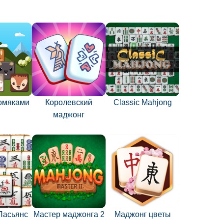
хомяками
Королевский
Classic Mahjong
маджонг
Пасьянс
Мастер маджонга 2
Маджонг цветы