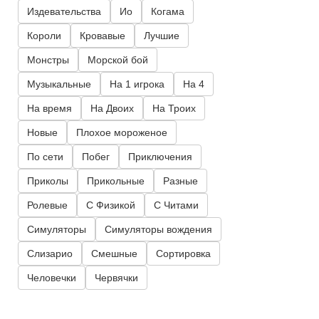
Издевательства
Ио
Когама
Короли
Кровавые
Лучшие
Монстры
Морской бой
Музыкальные
На 1 игрока
На 4
На время
На Двоих
На Троих
Новые
Плохое мороженое
По сети
Побег
Приключения
Приколы
Прикольные
Разные
Ролевые
С Физикой
С Читами
Симуляторы
Симуляторы вождения
Слизарио
Смешные
Сортировка
Человечки
Червячки