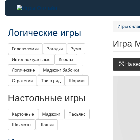
Игры онла
Логические игры
Игра 
Головоломки
Загадки
Зума
Интеллектуальные
Квесты
На вес
Логические
Маджонг бабочки
Стратегии
Три в ряд
Шарики
Настольные игры
Карточные
Маджонг
Пасьянс
Шахматы
Шашки