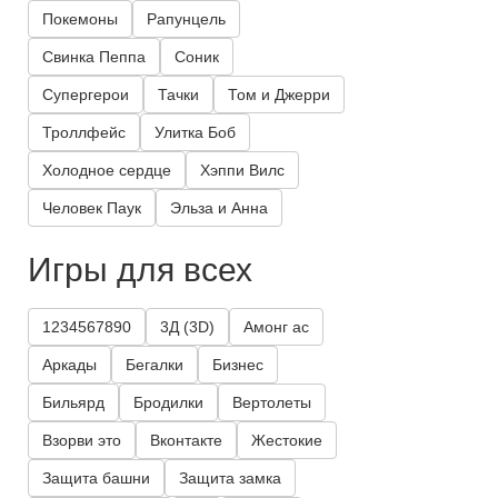
Покемоны
Рапунцель
Свинка Пеппа
Соник
Супергерои
Тачки
Том и Джерри
Троллфейс
Улитка Боб
Холодное сердце
Хэппи Вилс
Человек Паук
Эльза и Анна
Игры для всех
1234567890
3Д (3D)
Амонг ас
Аркады
Бегалки
Бизнес
Бильярд
Бродилки
Вертолеты
Взорви это
Вконтакте
Жестокие
Защита башни
Защита замка