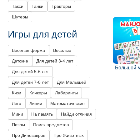
Такси
Танки
Тракторы
Шутеры
Игры для детей
Веселая ферма
Веселые
Детские
Для детей 3-4 лет
Большой 
Для детей 5-6 лет
Для детей 7-8 лет
Для Малышей
Кизи
Кликеры
Лабиринты
Лего
Линии
Математические
Мини
На память
Найди отличия
Пазлы
Поиск предметов
Про Динозавров
Про Животных