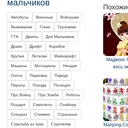
мальчиков
Похожи
Автобусы
Военные
Войнушки
Выживание
Гонки
Грузовики
ГТА
Джипы
Для Мальчиков
Драки
Дрифт
Корабли
Крутые
Леталки
Майнкрафт
Маджонг 
Машины
Мотоциклы
Ниндзя
весь э
Охота
Парковка
Паркур
Пираты
Поезда
Полиция
Про Войну
Про Зомби
Роботы
Рыцари
Самолеты
Снайпер
Спецназ
Стикмен
Страшные
Стрельба из лука
Стрелялки
Mahjong Co