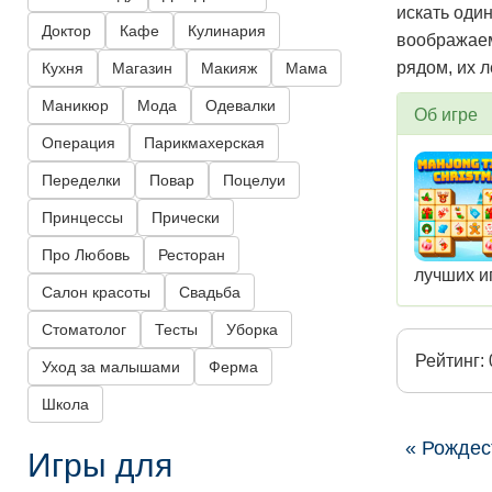
искать оди
Доктор
Кафе
Кулинария
воображаем
рядом, их л
Кухня
Магазин
Макияж
Мама
Маникюр
Мода
Одевалки
Об игре
Операция
Парикмахерская
Переделки
Повар
Поцелуи
Принцессы
Прически
Про Любовь
Ресторан
лучших и
Салон красоты
Свадьба
Стоматолог
Тесты
Уборка
Рейтинг: 
Уход за малышами
Ферма
Школа
« Рождес
Игры для