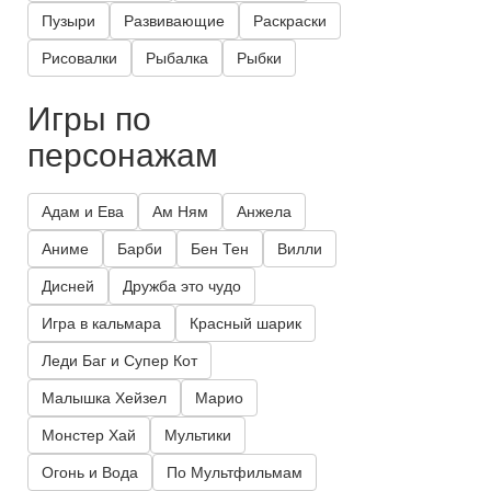
Пузыри
Развивающие
Раскраски
Рисовалки
Рыбалка
Рыбки
Игры по
персонажам
Адам и Ева
Ам Ням
Анжела
Аниме
Барби
Бен Тен
Вилли
Дисней
Дружба это чудо
Игра в кальмара
Красный шарик
Леди Баг и Супер Кот
Малышка Хейзел
Марио
Монстер Хай
Мультики
Огонь и Вода
По Мультфильмам