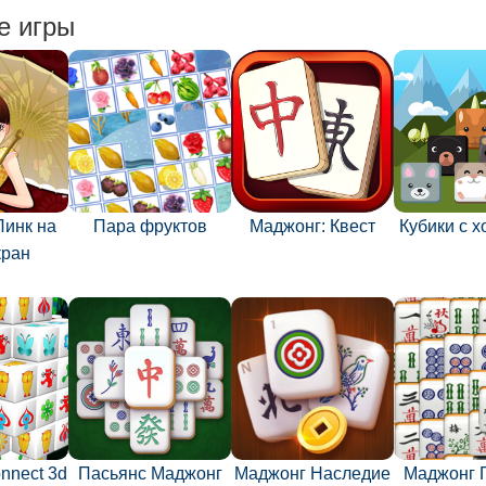
е игры
Линк на
Пара фруктов
Маджонг: Квест
Кубики с 
кран
nnect 3d
Пасьянс Маджонг
Маджонг Наследие
Маджонг 