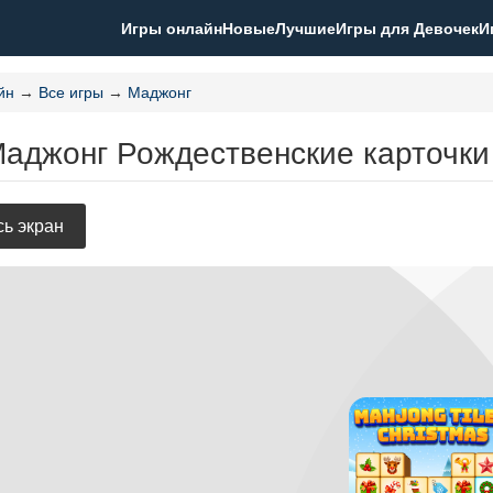
Игры онлайн
Новые
Лучшие
Игры для Девочек
И
йн
→
Все игры
→
Маджонг
Маджонг Рождественские карточки
ь экран