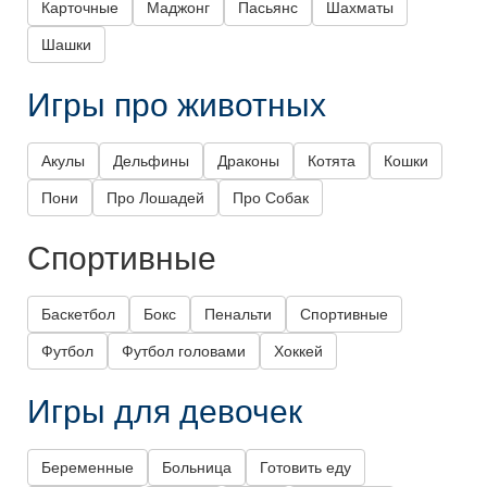
Карточные
Маджонг
Пасьянс
Шахматы
Шашки
Игры про животных
Акулы
Дельфины
Драконы
Котята
Кошки
Пони
Про Лошадей
Про Собак
Спортивные
Баскетбол
Бокс
Пенальти
Спортивные
Футбол
Футбол головами
Хоккей
Игры для девочек
Беременные
Больница
Готовить еду