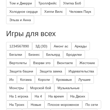
Том и Джерри
Троллфейс
Улитка Боб
Холодное сердце
Хэппи Вилс
Человек Паук
Эльза и Анна
Игры для всех
1234567890
3Д (3D)
Амонг ас
Аркады
Бегалки
Бизнес
Бильярд
Бродилки
Вертолеты
Взорви это
Вконтакте
Жестокие
Защита башни
Защита замка
Издевательства
Ио
Когама
Короли
Кровавые
Лучшие
Монстры
Морской бой
Музыкальные
На 1 игрока
На 4
На время
На Двоих
На Троих
Новые
Плохое мороженое
По сети