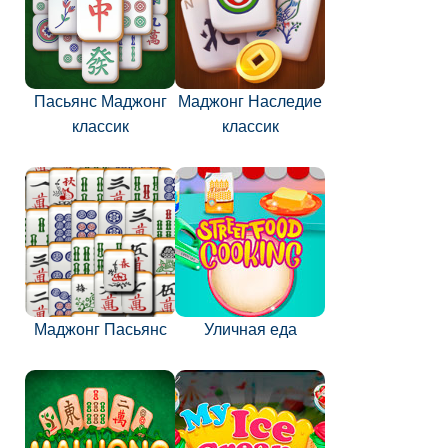
Пасьянс Маджонг
Маджонг Наследие
классик
классик
Маджонг Пасьянс
Уличная еда