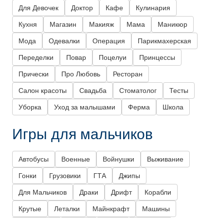
Для Девочек
Доктор
Кафе
Кулинария
Кухня
Магазин
Макияж
Мама
Маникюр
Мода
Одевалки
Операция
Парикмахерская
Переделки
Повар
Поцелуи
Принцессы
Прически
Про Любовь
Ресторан
Салон красоты
Свадьба
Стоматолог
Тесты
Уборка
Уход за малышами
Ферма
Школа
Игры для мальчиков
Автобусы
Военные
Войнушки
Выживание
Гонки
Грузовики
ГТА
Джипы
Для Мальчиков
Драки
Дрифт
Корабли
Крутые
Леталки
Майнкрафт
Машины