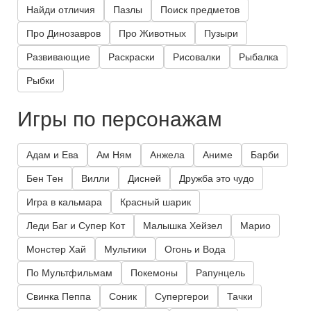
Найди отличия
Пазлы
Поиск предметов
Про Динозавров
Про Животных
Пузыри
Развивающие
Раскраски
Рисовалки
Рыбалка
Рыбки
Игры по персонажам
Адам и Ева
Ам Ням
Анжела
Аниме
Барби
Бен Тен
Вилли
Дисней
Дружба это чудо
Игра в кальмара
Красный шарик
Леди Баг и Супер Кот
Малышка Хейзел
Марио
Монстер Хай
Мультики
Огонь и Вода
По Мультфильмам
Покемоны
Рапунцель
Свинка Пеппа
Соник
Супергерои
Тачки