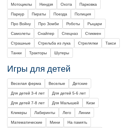
Мотоциклы
Ниндзя
Охота
Парковка
Паркур
Пираты
Поезда
Полиция
Про Войну
Про Зомби
Роботы
Рыцари
Самолеты
Снайпер
Спецназ
Стикмен
Страшные
Стрельба из лука
Стрелялки
Такси
Танки
Тракторы
Шутеры
Игры для детей
Веселая ферма
Веселые
Детские
Для детей 3-4 лет
Для детей 5-6 лет
Для детей 7-8 лет
Для Малышей
Кизи
Кликеры
Лабиринты
Лего
Линии
Математические
Мини
На память