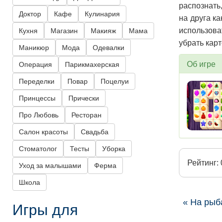
распознать
Доктор
Кафе
Кулинария
на друга к
использова
Кухня
Магазин
Макияж
Мама
убрать кар
Маникюр
Мода
Одевалки
Об игре
Операция
Парикмахерская
Переделки
Повар
Поцелуи
Принцессы
Прически
Про Любовь
Ресторан
Салон красоты
Свадьба
Стоматолог
Тесты
Уборка
Рейтинг: 
Уход за малышами
Ферма
Школа
« На рыб
Игры для