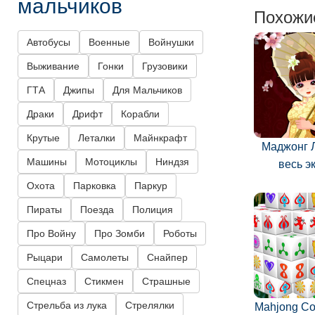
мальчиков
Похожи
Автобусы
Военные
Войнушки
Выживание
Гонки
Грузовики
ГТА
Джипы
Для Мальчиков
Драки
Дрифт
Корабли
Крутые
Леталки
Майнкрафт
Маджонг 
Машины
Мотоциклы
Ниндзя
весь э
Охота
Парковка
Паркур
Пираты
Поезда
Полиция
Про Войну
Про Зомби
Роботы
Рыцари
Самолеты
Снайпер
Спецназ
Стикмен
Страшные
Стрельба из лука
Стрелялки
Mahjong Co