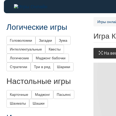
Игры онла
Логические игры
Игра 
Головоломки
Загадки
Зума
Интеллектуальные
Квесты
На вес
Логические
Маджонг бабочки
Стратегии
Три в ряд
Шарики
Настольные игры
Карточные
Маджонг
Пасьянс
Шахматы
Шашки