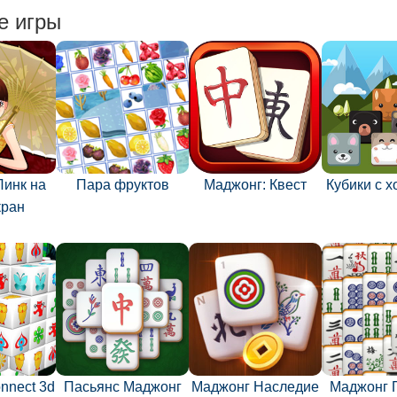
е игры
Линк на
Пара фруктов
Маджонг: Квест
Кубики с 
кран
nnect 3d
Пасьянс Маджонг
Маджонг Наследие
Маджонг 