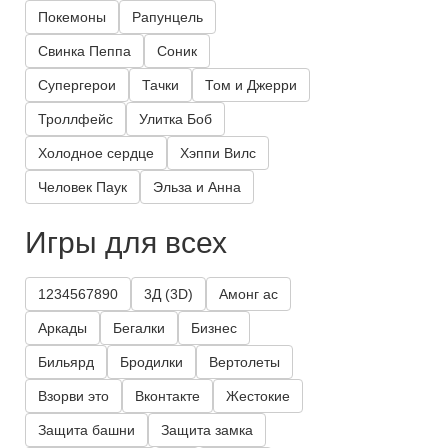
Покемоны
Рапунцель
Свинка Пеппа
Соник
Супергерои
Тачки
Том и Джерри
Троллфейс
Улитка Боб
Холодное сердце
Хэппи Вилс
Человек Паук
Эльза и Анна
Игры для всех
1234567890
3Д (3D)
Амонг ас
Аркады
Бегалки
Бизнес
Бильярд
Бродилки
Вертолеты
Взорви это
Вконтакте
Жестокие
Защита башни
Защита замка