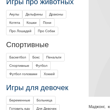
Игры про животных
Акулы
Дельфины
Драконы
Котята
Кошки
Пони
Про Лошадей
Про Собак
Спортивные
Баскетбол
Бокс
Пенальти
Спортивные
Футбол
Футбол головами
Хоккей
Игры для девочек
Беременные
Больница
Маджонг, к
Готовить еду
Для Девочек