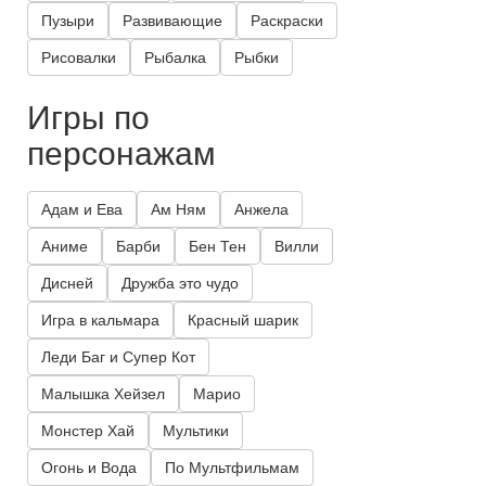
Пузыри
Развивающие
Раскраски
Рисовалки
Рыбалка
Рыбки
Игры по
персонажам
Адам и Ева
Ам Ням
Анжела
Аниме
Барби
Бен Тен
Вилли
Дисней
Дружба это чудо
Игра в кальмара
Красный шарик
Леди Баг и Супер Кот
Малышка Хейзел
Марио
Монстер Хай
Мультики
Огонь и Вода
По Мультфильмам