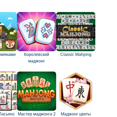
хомяками
Королевский
Classic Mahjong
маджонг
Пасьянс
Мастер маджонга 2
Маджонг цветы