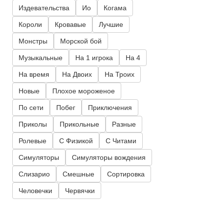
Издевательства
Ио
Когама
Короли
Кровавые
Лучшие
Монстры
Морской бой
Музыкальные
На 1 игрока
На 4
На время
На Двоих
На Троих
Новые
Плохое мороженое
По сети
Побег
Приключения
Приколы
Прикольные
Разные
Ролевые
С Физикой
С Читами
Симуляторы
Симуляторы вождения
Слизарио
Смешные
Сортировка
Человечки
Червячки