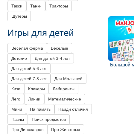
Такси
Танки
Тракторы
Шутеры
Игры для детей
Веселая ферма
Веселые
Детские
Для детей 3-4 лет
Большой 
Для детей 5-6 лет
Для детей 7-8 лет
Для Малышей
Кизи
Кликеры
Лабиринты
Лего
Линии
Математические
Мини
На память
Найди отличия
Пазлы
Поиск предметов
Про Динозавров
Про Животных