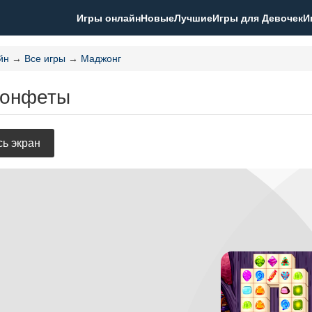
Игры онлайн
Новые
Лучшие
Игры для Девочек
И
йн
→
Все игры
→
Маджонг
Конфеты
ь экран