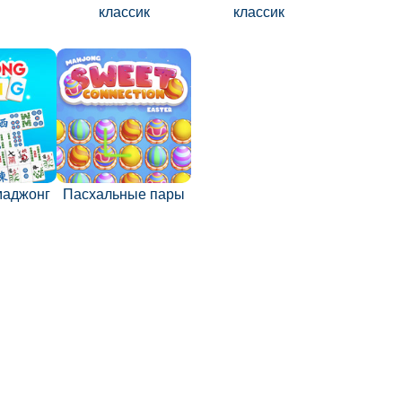
классик
классик
маджонг
Пасхальные пары