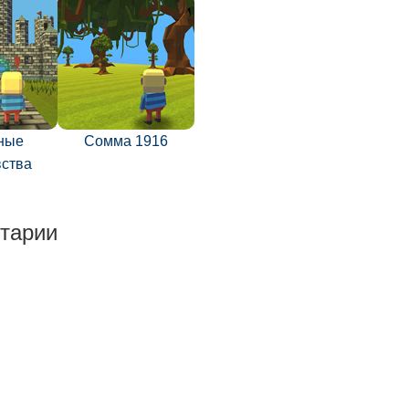
ные
Сомма 1916
вства
тарии