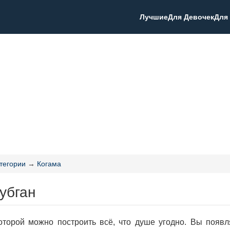
Лучшие
Для Девочек
Для
тегории
→
Когама
убган
оторой можно построить всё, что душе угодно. Вы появ