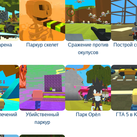
арена
Паркур скелет
Сражение против
Построй с
окулусов
лечений
Убийственный
Парк Орёл
ГТА 5 в 
паркур