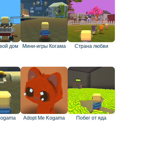
вой дом
Мини-игры Когама
Страна любви
Kogama
Adopt Me Kogama
Побег от яда