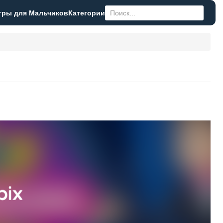
гры для Мальчиков
Категории