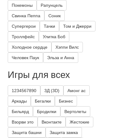
Покемоны
Рапунцель
Свинка Пеппа
Соник
Супергерои
Тачки
Том и Джерри
Троллфейс
Улитка Боб
Холодное сердце
Хэппи Вилс
Человек Паук
Эльза и Анна
Игры для всех
1234567890
3Д (3D)
Амонг ас
Аркады
Бегалки
Бизнес
Бильярд
Бродилки
Вертолеты
Взорви это
Вконтакте
Жестокие
Защита башни
Защита замка