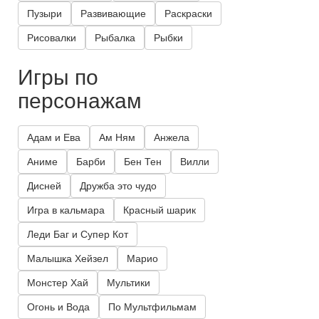
Пузыри
Развивающие
Раскраски
Рисовалки
Рыбалка
Рыбки
Игры по
персонажам
Адам и Ева
Ам Ням
Анжела
Аниме
Барби
Бен Тен
Вилли
Дисней
Дружба это чудо
Игра в кальмара
Красный шарик
Леди Баг и Супер Кот
Малышка Хейзел
Марио
Монстер Хай
Мультики
Огонь и Вода
По Мультфильмам