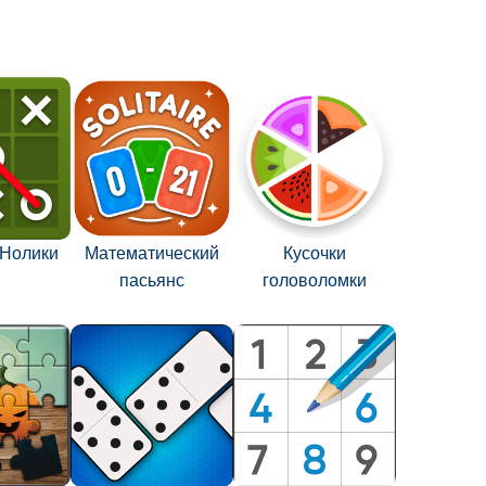
-Нолики
Математический
Кусочки
пасьянс
головоломки