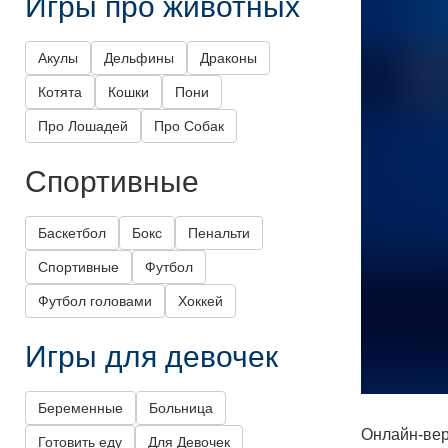
Игры про животных
Акулы
Дельфины
Драконы
Котята
Кошки
Пони
Про Лошадей
Про Собак
Спортивные
Баскетбол
Бокс
Пенальти
Спортивные
Футбол
Футбол головами
Хоккей
Игры для девочек
Беременные
Больница
Онлайн-вер
Готовить еду
Для Девочек