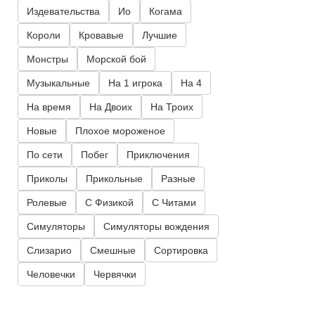
Издевательства
Ио
Когама
Короли
Кровавые
Лучшие
Монстры
Морской бой
Музыкальные
На 1 игрока
На 4
На время
На Двоих
На Троих
Новые
Плохое мороженое
По сети
Побег
Приключения
Приколы
Прикольные
Разные
Ролевые
С Физикой
С Читами
Симуляторы
Симуляторы вождения
Слизарио
Смешные
Сортировка
Человечки
Червячки