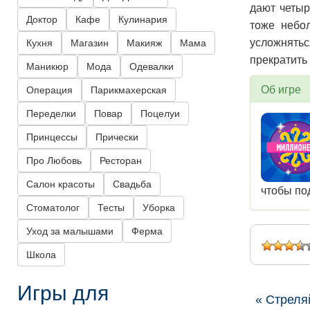
дают четыр
Доктор
Кафе
Кулинария
тоже небо
усложнятьс
Кухня
Магазин
Макияж
Мама
прекратить 
Маникюр
Мода
Одевалки
Об игре
Операция
Парикмахерская
Переделки
Повар
Поцелуи
Принцессы
Прически
Про Любовь
Ресторан
Салон красоты
Свадьба
чтобы по
Стоматолог
Тесты
Уборка
Уход за малышами
Ферма
Школа
Игры для
« Стреля