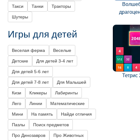
Волше
Такси
Танки
Тракторы
драгоце
Шутеры
Игры для детей
Веселая ферма
Веселые
Детские
Для детей 3-4 лет
Для детей 5-6 лет
Тетрис
Для детей 7-8 лет
Для Малышей
Кизи
Кликеры
Лабиринты
Лего
Линии
Математические
Мини
На память
Найди отличия
Пазлы
Поиск предметов
Про Динозавров
Про Животных