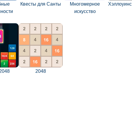
бные
Квесты для Санты
Многомерное
Хэллоуинс
нности
искусство
 2048
2048