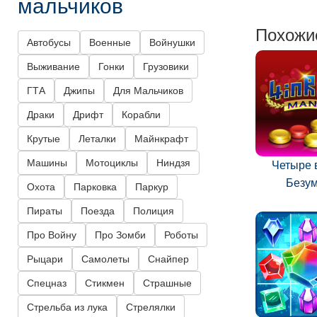
мальчиков
Похожи
Автобусы
Военные
Войнушки
Выживание
Гонки
Грузовики
ГТА
Джипы
Для Мальчиков
Драки
Дрифт
Корабли
Крутые
Леталки
Майнкрафт
Машины
Мотоциклы
Ниндзя
Четыре в
Безу
Охота
Парковка
Паркур
Пираты
Поезда
Полиция
Про Войну
Про Зомби
Роботы
Рыцари
Самолеты
Снайпер
Спецназ
Стикмен
Страшные
Стрельба из лука
Стрелялки