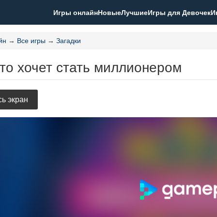
Игры онлайн
Новые
Лучшие
Игры для Девочек
И
йн
→
Все игры
→
Загадки
то хочет стать миллионером
ь экран