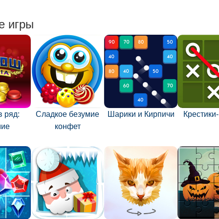
е игры
 ряд:
Сладкое безумие
Шарики и Кирпичи
Крестики
мие
конфет