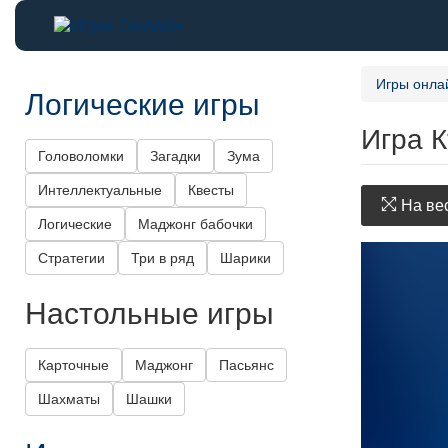
Игры онла
Логические игры
Игра К
Головоломки
Загадки
Зума
Интеллектуальные
Квесты
На вес
Логические
Маджонг бабочки
Стратегии
Три в ряд
Шарики
Настольные игры
Карточные
Маджонг
Пасьянс
Шахматы
Шашки