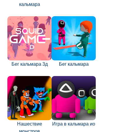
кальмара
Бег кальмара 3д
Бег кальмара
Нашествие
Игра в кальмара ио
монстров