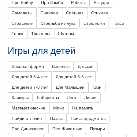
Про Войну
Про Зомби
Роботы
Рыцари
Самолеты
Снайпер
Спецназ
Стикмен
Страшные
Стрельба из лука
Стрелялки
Такси
Танки
Тракторы
Шутеры
Игры для детей
Веселая ферма
Веселые
Детские
Для детей 3-4 лет
Для детей 5-6 лет
Для детей 7-8 лет
Для Малышей
Кизи
Кликеры
Лабиринты
Лего
Линии
Математические
Мини
На память
Найди отличия
Пазлы
Поиск предметов
Про Динозавров
Про Животных
Пузыри