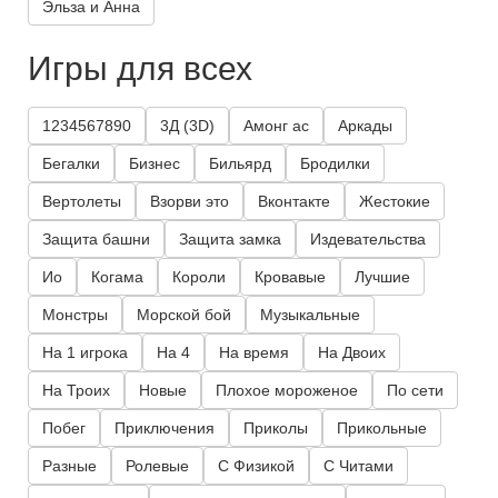
Эльза и Анна
Игры для всех
1234567890
3Д (3D)
Амонг ас
Аркады
Бегалки
Бизнес
Бильярд
Бродилки
Вертолеты
Взорви это
Вконтакте
Жестокие
Защита башни
Защита замка
Издевательства
Ио
Когама
Короли
Кровавые
Лучшие
Монстры
Морской бой
Музыкальные
На 1 игрока
На 4
На время
На Двоих
На Троих
Новые
Плохое мороженое
По сети
Побег
Приключения
Приколы
Прикольные
Разные
Ролевые
С Физикой
С Читами