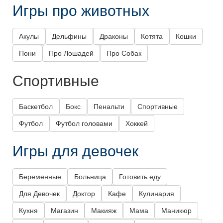
Игры про животных
Акулы
Дельфины
Драконы
Котята
Кошки
Пони
Про Лошадей
Про Собак
Спортивные
Баскетбол
Бокс
Пенальти
Спортивные
Футбол
Футбол головами
Хоккей
Игры для девочек
Беременные
Больница
Готовить еду
Для Девочек
Доктор
Кафе
Кулинария
Кухня
Магазин
Макияж
Мама
Маникюр