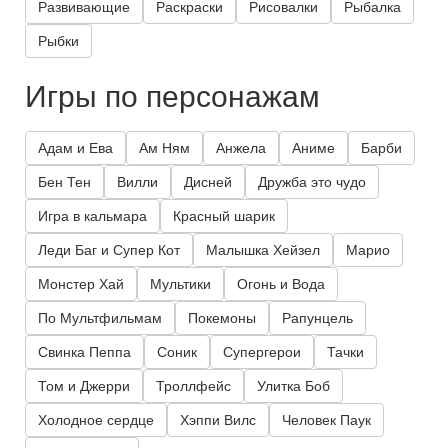
Развивающие
Раскраски
Рисовалки
Рыбалка
Рыбки
Игры по персонажам
Адам и Ева
Ам Ням
Анжела
Аниме
Барби
Бен Тен
Вилли
Дисней
Дружба это чудо
Игра в кальмара
Красный шарик
Леди Баг и Супер Кот
Малышка Хейзел
Марио
Монстер Хай
Мультики
Огонь и Вода
По Мультфильмам
Покемоны
Рапунцель
Свинка Пеппа
Соник
Супергерои
Тачки
Том и Джерри
Троллфейс
Улитка Боб
Холодное сердце
Хэппи Вилс
Человек Паук