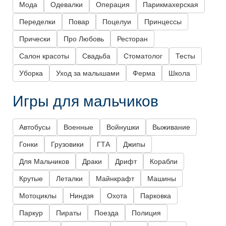
Мода
Одевалки
Операция
Парикмахерская
Переделки
Повар
Поцелуи
Принцессы
Прически
Про Любовь
Ресторан
Салон красоты
Свадьба
Стоматолог
Тесты
Уборка
Уход за малышами
Ферма
Школа
Игры для мальчиков
Автобусы
Военные
Войнушки
Выживание
Гонки
Грузовики
ГТА
Джипы
Для Мальчиков
Драки
Дрифт
Корабли
Крутые
Леталки
Майнкрафт
Машины
Мотоциклы
Ниндзя
Охота
Парковка
Паркур
Пираты
Поезда
Полиция