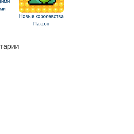
щими
ами
Новые королевства
Паксон
тарии