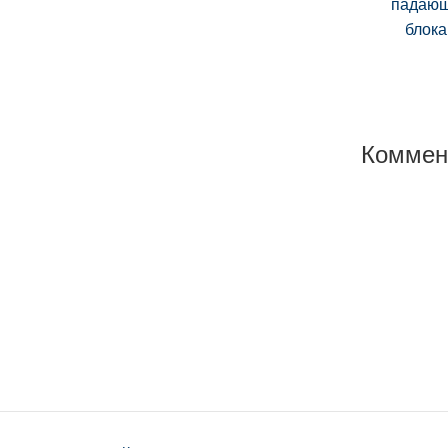
падаю
блок
Коммен