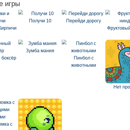
е игры
Получи 10
Перейди дорогу
Кирпичи
Фруктовый
Зумба мания
 боксёр
Пинбол с
животными
Нет пр
омка с