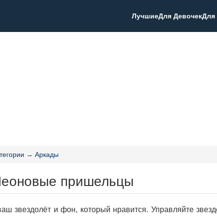
Лучшие
Для Девочек
Для
тегории
→
Аркады
Неоновые пришельцы
аш звездолёт и фон, который нравится. Управляйте звезд