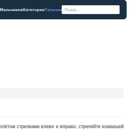
 Мальчиков
Категории
Тапалки
олётом стрелками влево и вправо, стреляйте клавишей