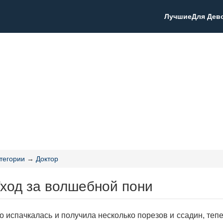
Лучшие
Для Дев
тегории
→
Доктор
Уход за волшебной пони
о испачкалась и получила несколько порезов и ссадин, теп