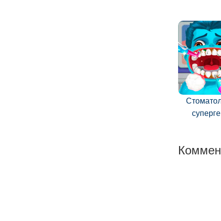
Стоматол
суперг
Коммен