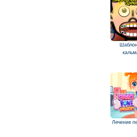
Шаблон
кальм
Лечение п