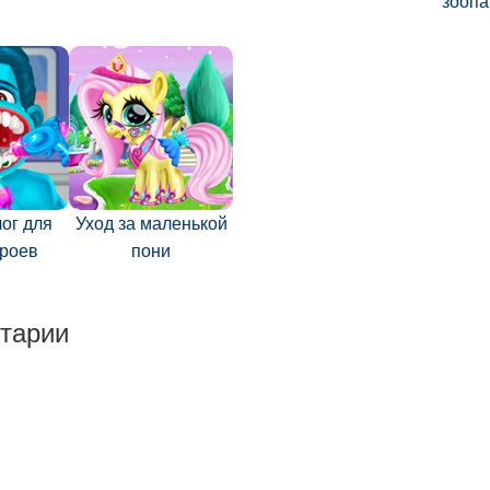
зоопа
ог для
Уход за маленькой
ероев
пони
тарии