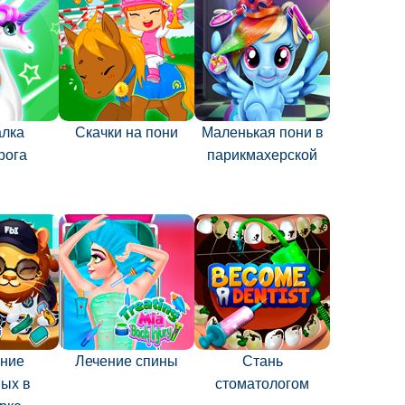
лка
Скачки на пони
Маленькая пони в
рога
парикмахерской
ние
Лечение спины
Стань
ых в
стоматологом