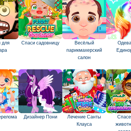
 для
Спаси садовницу
Весёлый
Одева
ара
парикмахерский
Едино
салон
ерелома
Дизайнер Пони
Лечение Санты
Спасе
Клауса
животн