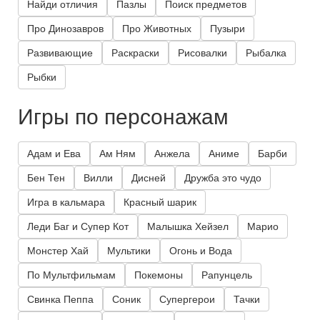
Найди отличия
Пазлы
Поиск предметов
Про Динозавров
Про Животных
Пузыри
Развивающие
Раскраски
Рисовалки
Рыбалка
Рыбки
Игры по персонажам
Адам и Ева
Ам Ням
Анжела
Аниме
Барби
Бен Тен
Вилли
Дисней
Дружба это чудо
Игра в кальмара
Красный шарик
Леди Баг и Супер Кот
Малышка Хейзел
Марио
Монстер Хай
Мультики
Огонь и Вода
По Мультфильмам
Покемоны
Рапунцель
Свинка Пеппа
Соник
Супергерои
Тачки