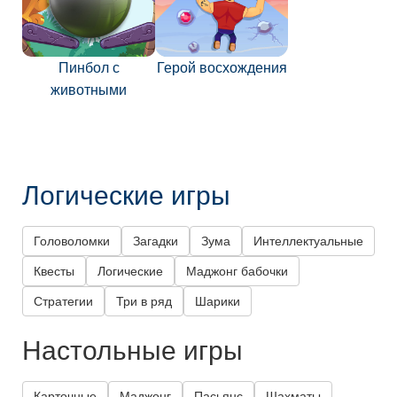
Пинбол с
Герой восхождения
животными
Логические игры
Головоломки
Загадки
Зума
Интеллектуальные
Квесты
Логические
Маджонг бабочки
Стратегии
Три в ряд
Шарики
Настольные игры
Карточные
Маджонг
Пасьянс
Шахматы