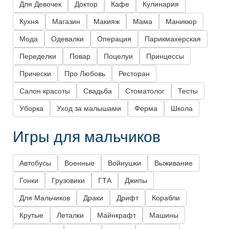
Для Девочек
Доктор
Кафе
Кулинария
Кухня
Магазин
Макияж
Мама
Маникюр
Мода
Одевалки
Операция
Парикмахерская
Переделки
Повар
Поцелуи
Принцессы
Прически
Про Любовь
Ресторан
Салон красоты
Свадьба
Стоматолог
Тесты
Уборка
Уход за малышами
Ферма
Школа
Игры для мальчиков
Автобусы
Военные
Войнушки
Выживание
Гонки
Грузовики
ГТА
Джипы
Для Мальчиков
Драки
Дрифт
Корабли
Крутые
Леталки
Майнкрафт
Машины