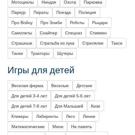
Мотоциклы
Ниндзя
Охота
Парковка
Паркур
Пираты
Поезда
Полиция
Про Войну
Про Зомби
Роботы
Рыцари
Самолеты
Снайпер
Спецназ
Стикмен
Страшные
Стрельба из лука
Стрелялки
Такси
Танки
Тракторы
Шутеры
Игры для детей
Веселая ферма
Веселые
Детские
Для детей 3-4 лет
Для детей 5-6 лет
Для детей 7-8 лет
Для Малышей
Кизи
Кликеры
Лабиринты
Лего
Линии
Математические
Мини
На память