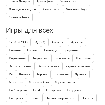
Том и Джерри
Троллфейс
Улитка Боб
Холодное сердце
Хэппи Вилс
Человек Паук
Эльза и Анна
Игры для всех
1234567890
3Д (3D)
Амонг ас
Аркады
Бегалки
Бизнес
Бильярд
Бродилки
Вертолеты
Взорви это
Вконтакте
Жестокие
Защита башни
Защита замка
Издевательства
Ио
Когама
Короли
Кровавые
Лучшие
Монстры
Морской бой
Музыкальные
На 1 игрока
На 4
На время
На Двоих
На Троих
Новые
Плохое мороженое
По сети