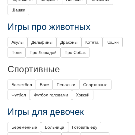
Шашки
Игры про животных
Акулы
Дельфины
Драконы
Котята
Кошки
Пони
Про Лошадей
Про Собак
Спортивные
Баскетбол
Бокс
Пенальти
Спортивные
Футбол
Футбол головами
Хоккей
Игры для девочек
Беременные
Больница
Готовить еду