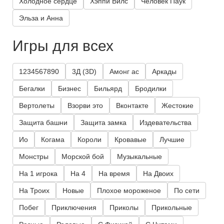
Холодное сердце
Хэппи Вилс
Человек Паук
Эльза и Анна
Игры для всех
1234567890
3Д (3D)
Амонг ас
Аркады
Бегалки
Бизнес
Бильярд
Бродилки
Вертолеты
Взорви это
Вконтакте
Жестокие
Защита башни
Защита замка
Издевательства
Ио
Когама
Короли
Кровавые
Лучшие
Монстры
Морской бой
Музыкальные
На 1 игрока
На 4
На время
На Двоих
На Троих
Новые
Плохое мороженое
По сети
Побег
Приключения
Приколы
Прикольные