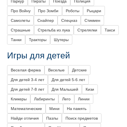
Паркур
Пираты
Поезда
Полиция
Про Войну
Про Зомби
Роботы
Рыцари
Самолеты
Снайпер
Спецназ
Стикмен
Страшные
Стрельба из лука
Стрелялки
Такси
Танки
Тракторы
Шутеры
Игры для детей
Веселая ферма
Веселые
Детские
Для детей 3-4 лет
Для детей 5-6 лет
Для детей 7-8 лет
Для Малышей
Кизи
Кликеры
Лабиринты
Лего
Линии
Математические
Мини
На память
Найди отличия
Пазлы
Поиск предметов