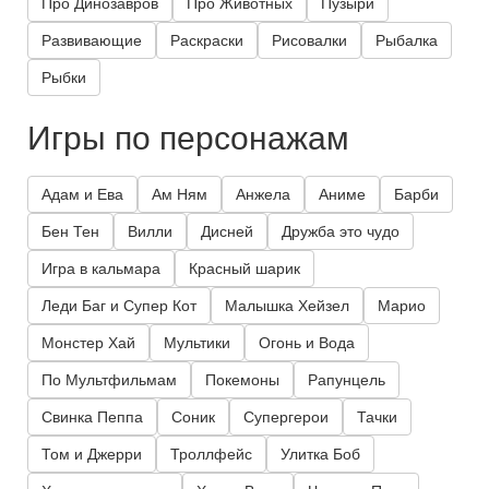
Про Динозавров
Про Животных
Пузыри
Развивающие
Раскраски
Рисовалки
Рыбалка
Рыбки
Игры по персонажам
Адам и Ева
Ам Ням
Анжела
Аниме
Барби
Бен Тен
Вилли
Дисней
Дружба это чудо
Игра в кальмара
Красный шарик
Леди Баг и Супер Кот
Малышка Хейзел
Марио
Монстер Хай
Мультики
Огонь и Вода
По Мультфильмам
Покемоны
Рапунцель
Свинка Пеппа
Соник
Супергерои
Тачки
Том и Джерри
Троллфейс
Улитка Боб