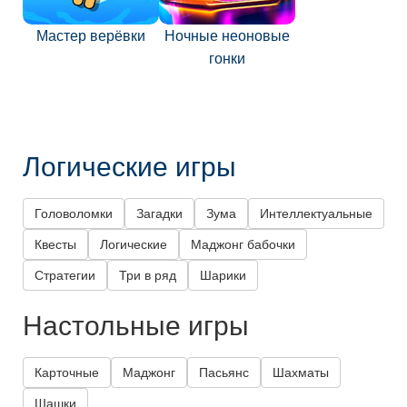
Мастер верёвки
Ночные неоновые
гонки
Логические игры
Головоломки
Загадки
Зума
Интеллектуальные
Квесты
Логические
Маджонг бабочки
Стратегии
Три в ряд
Шарики
Настольные игры
Карточные
Маджонг
Пасьянс
Шахматы
Шашки