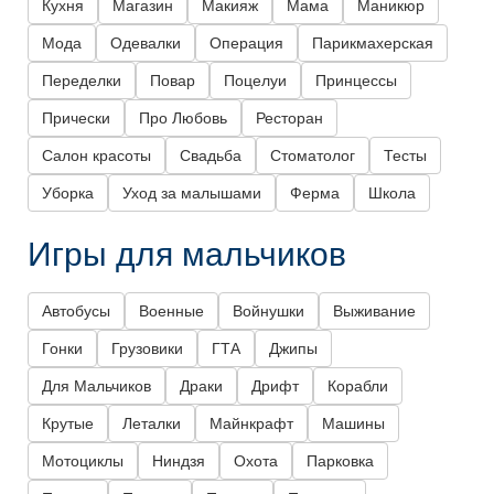
Кухня
Магазин
Макияж
Мама
Маникюр
Мода
Одевалки
Операция
Парикмахерская
Переделки
Повар
Поцелуи
Принцессы
Прически
Про Любовь
Ресторан
Салон красоты
Свадьба
Стоматолог
Тесты
Уборка
Уход за малышами
Ферма
Школа
Игры для мальчиков
Автобусы
Военные
Войнушки
Выживание
Гонки
Грузовики
ГТА
Джипы
Для Мальчиков
Драки
Дрифт
Корабли
Крутые
Леталки
Майнкрафт
Машины
Мотоциклы
Ниндзя
Охота
Парковка