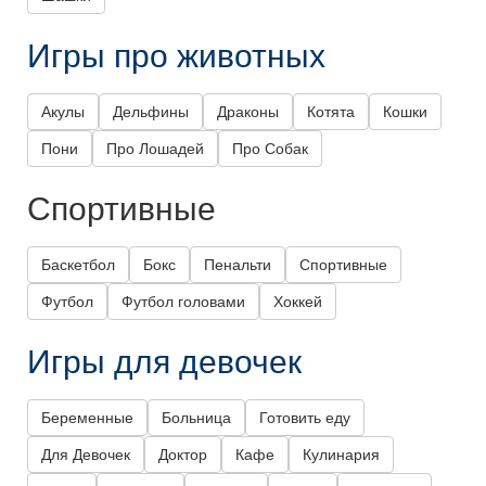
Игры про животных
Акулы
Дельфины
Драконы
Котята
Кошки
Пони
Про Лошадей
Про Собак
Спортивные
Баскетбол
Бокс
Пенальти
Спортивные
Футбол
Футбол головами
Хоккей
Игры для девочек
Беременные
Больница
Готовить еду
Для Девочек
Доктор
Кафе
Кулинария