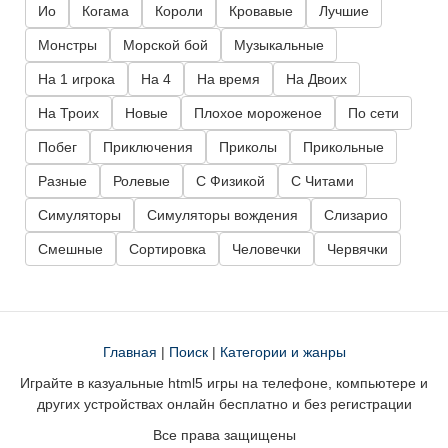
Ио
Когама
Короли
Кровавые
Лучшие
Монстры
Морской бой
Музыкальные
На 1 игрока
На 4
На время
На Двоих
На Троих
Новые
Плохое мороженое
По сети
Побег
Приключения
Приколы
Прикольные
Разные
Ролевые
С Физикой
С Читами
Симуляторы
Симуляторы вождения
Слизарио
Смешные
Сортировка
Человечки
Червячки
Главная
|
Поиск
|
Категории и жанры
Играйте в казуальные html5 игры на телефоне, компьютере и
других устройствах онлайн бесплатно и без регистрации
Все права защищены