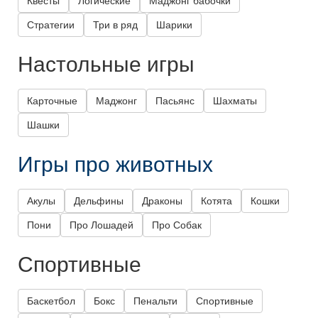
Квесты
Логические
Маджонг бабочки
Стратегии
Три в ряд
Шарики
Настольные игры
Карточные
Маджонг
Пасьянс
Шахматы
Шашки
Игры про животных
Акулы
Дельфины
Драконы
Котята
Кошки
Пони
Про Лошадей
Про Собак
Спортивные
Баскетбол
Бокс
Пенальти
Спортивные