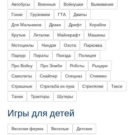
Автобусы
Военные
Войнушки
Выживание
Гонки
Грузовики
ГТА
Джипы
Для Мальчиков
Драки
Дрифт
Корабли
Крутые
Леталки
Майнкрафт
Машины
Мотоциклы
Ниндзя
Охота
Парковка
Паркур
Пираты
Поезда
Полиция
Про Войну
Про Зомби
Роботы
Рыцари
Самолеты
Снайпер
Спецназ
Стикмен
Страшные
Стрельба из лука
Стрелялки
Такси
Танки
Тракторы
Шутеры
Игры для детей
Веселая ферма
Веселые
Детские