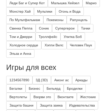
Леди Баг и Супер Кот
Малышка Хейзел
Марио
Монстер Хай
Мультики
Огонь и Вода
По Мультфильмам
Покемоны
Рапунцель
Свинка Пеппа
Соник
Супергерои
Тачки
Том и Джерри
Троллфейс
Улитка Боб
Холодное сердце
Хэппи Вилс
Человек Паук
Эльза и Анна
Игры для всех
1234567890
3Д (3D)
Амонг ас
Аркады
Бегалки
Бизнес
Бильярд
Бродилки
Вертолеты
Взорви это
Вконтакте
Жестокие
Защита башни
Защита замка
Издевательства