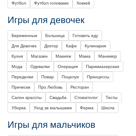
Футбол
Футбол головами
Хоккей
Игры для девочек
Беременные
Больница
Готовить еду
Для Девочек
Доктор
Кафе
Кулинария
Кухня
Магазин
Макияж
Мама
Маникюр
Мода
Одевалки
Операция
Парикмахерская
Переделки
Повар
Поцелуи
Принцессы
Прически
Про Любовь
Ресторан
Салон красоты
Свадьба
Стоматолог
Тесты
Уборка
Уход за малышами
Ферма
Школа
Игры для мальчиков