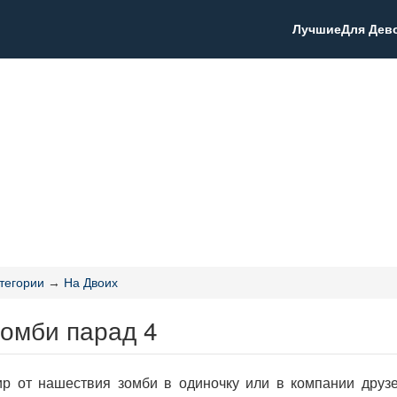
Лучшие
Для Дев
тегории
→
На Двоих
Зомби парад 4
р от нашествия зомби в одиночку или в компании друзей