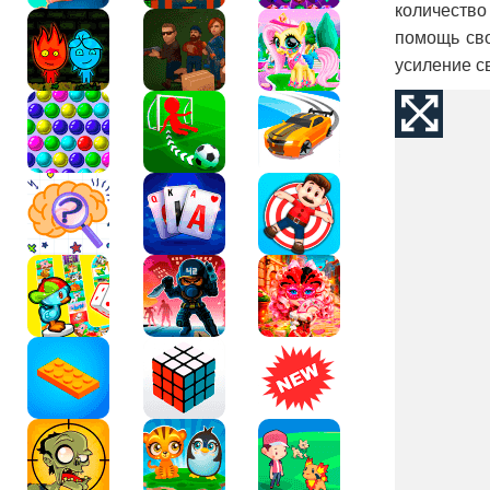
количество
помощь сво
усиление с