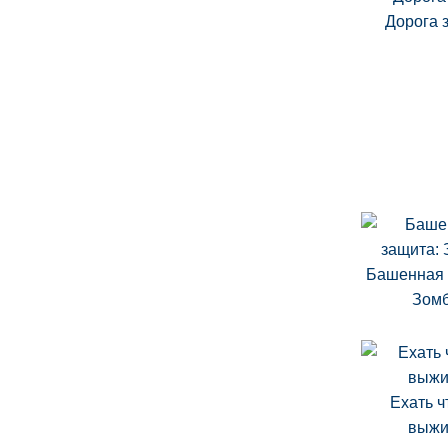
Дорога 
Башенная 
Зом
Ехать 
выжи