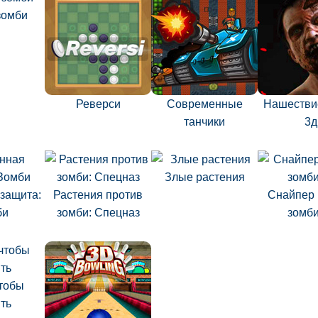
зомби
Реверси
Современные
Нашестви
танчики
3д
Злые растения
защита:
Растения против
Снайпер 
би
зомби: Спецназ
зомби
чтобы
ть