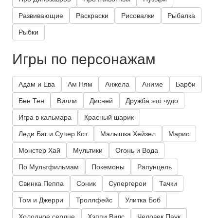
Развивающие
Раскраски
Рисовалки
Рыбалка
Рыбки
Игры по персонажам
Адам и Ева
Ам Ням
Анжела
Аниме
Барби
Бен Тен
Вилли
Дисней
Дружба это чудо
Игра в кальмара
Красный шарик
Леди Баг и Супер Кот
Малышка Хейзел
Марио
Монстер Хай
Мультики
Огонь и Вода
По Мультфильмам
Покемоны
Рапунцель
Свинка Пеппа
Соник
Супергерои
Тачки
Том и Джерри
Троллфейс
Улитка Боб
Холодное сердце
Хэппи Вилс
Человек Паук