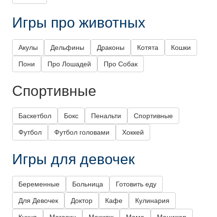
Игры про животных
Акулы
Дельфины
Драконы
Котята
Кошки
Пони
Про Лошадей
Про Собак
Спортивные
Баскетбол
Бокс
Пенальти
Спортивные
Футбол
Футбол головами
Хоккей
Игры для девочек
Беременные
Больница
Готовить еду
Для Девочек
Доктор
Кафе
Кулинария