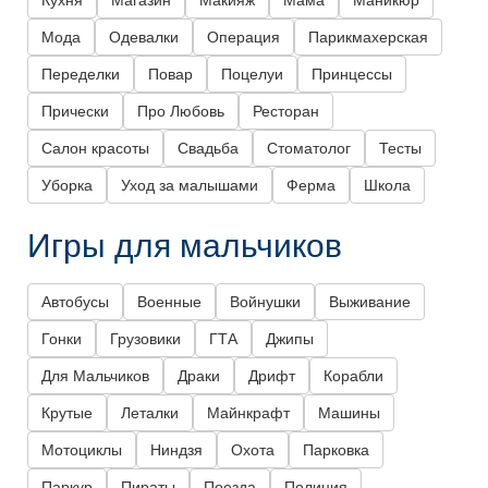
Кухня
Магазин
Макияж
Мама
Маникюр
Мода
Одевалки
Операция
Парикмахерская
Переделки
Повар
Поцелуи
Принцессы
Прически
Про Любовь
Ресторан
Салон красоты
Свадьба
Стоматолог
Тесты
Уборка
Уход за малышами
Ферма
Школа
Игры для мальчиков
Автобусы
Военные
Войнушки
Выживание
Гонки
Грузовики
ГТА
Джипы
Для Мальчиков
Драки
Дрифт
Корабли
Крутые
Леталки
Майнкрафт
Машины
Мотоциклы
Ниндзя
Охота
Парковка
Паркур
Пираты
Поезда
Полиция