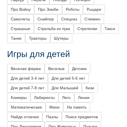
Про Войну
Про Зомби
Роботы
Рыцари
Самолеты
Снайпер
Спецназ
Стикмен
Страшные
Стрельба из лука
Стрелялки
Такси
Танки
Тракторы
Шутеры
Игры для детей
Веселая ферма
Веселые
Детские
Для детей 3-4 лет
Для детей 5-6 лет
Для детей 7-8 лет
Для Малышей
Кизи
Кликеры
Лабиринты
Лего
Линии
Математические
Мини
На память
Найди отличия
Пазлы
Поиск предметов
Про Динозавров
Про Животных
Пузыри