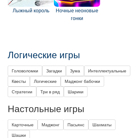
Лыжный король
Ночные неоновые
гонки
Логические игры
Головоломки
Загадки
Зума
Интеллектуальные
Квесты
Логические
Маджонг бабочки
Стратегии
Три в ряд
Шарики
Настольные игры
Карточные
Маджонг
Пасьянс
Шахматы
Шашки