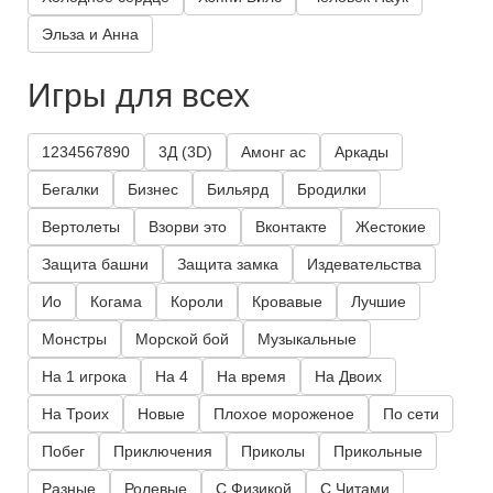
Эльза и Анна
Игры для всех
1234567890
3Д (3D)
Амонг ас
Аркады
Бегалки
Бизнес
Бильярд
Бродилки
Вертолеты
Взорви это
Вконтакте
Жестокие
Защита башни
Защита замка
Издевательства
Ио
Когама
Короли
Кровавые
Лучшие
Монстры
Морской бой
Музыкальные
На 1 игрока
На 4
На время
На Двоих
На Троих
Новые
Плохое мороженое
По сети
Побег
Приключения
Приколы
Прикольные
Разные
Ролевые
С Физикой
С Читами