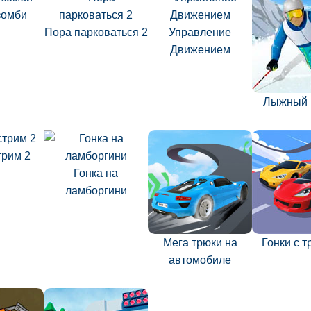
зомби
Пора парковаться 2
Управление
Движением
Лыжный 
трим 2
Гонка на
ламборгини
Мега трюки на
Гонки с 
автомобиле