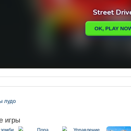
ы лудо
е игры