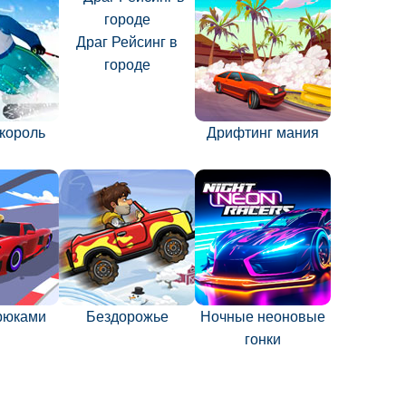
Драг Рейсинг в
городе
король
Дрифтинг мания
трюками
Бездорожье
Ночные неоновые
гонки