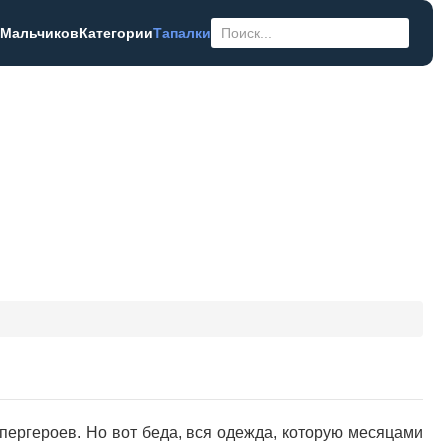
 Мальчиков
Категории
Тапалки
упергероев. Но вот беда, вся одежда, которую месяцами