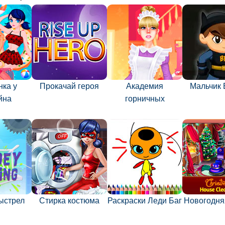
нка у
Прокачай героя
Академия
Мальчик 
йна
горничных
ыстрел
Стирка костюма
Раскраски Леди Баг
Новогодня