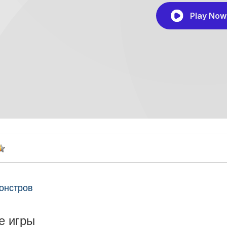
онстров
е игры