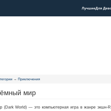
Лучшие
Для Дев
тегории
→
Приключения
Тёмный мир
р (Dark World) — это компьютерная игра в жанре экшн-