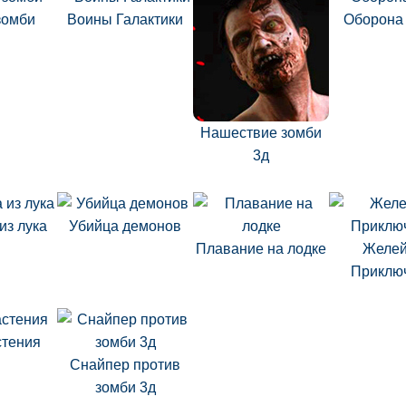
зомби
Воины Галактики
Оборона
Нашествие зомби
3д
из лука
Убийца демонов
Плавание на лодке
Желей
Приклю
стения
Снайпер против
зомби 3д