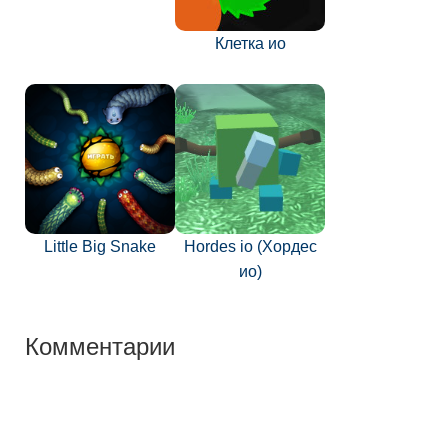
Клетка ио
Little Big Snake
Hordes io (Хордес
ио)
Комментарии