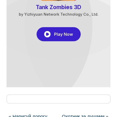
« Нарисуй дорогу
Охотник за душами »