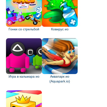
Гонки со стрельбой
Ковирус ио
Игра в кальмара ио
Аквапарк ио
(Aquapark.io)