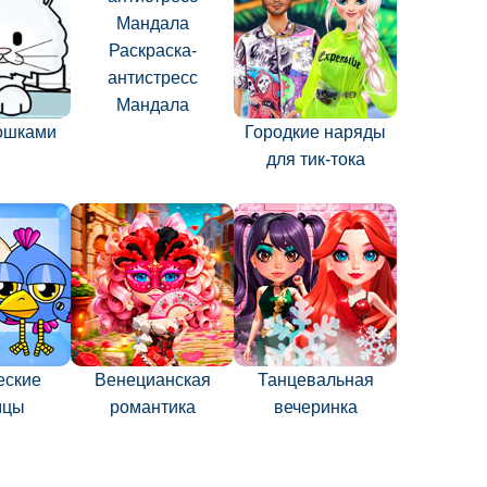
Раскраска-
антистресс
Мандала
кошками
Городкие наряды
для тик-тока
еские
Венецианская
Танцевальная
мцы
романтика
вечеринка