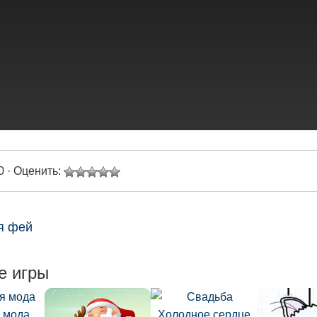
0 · Оценить:
я фей
е игры
 мода