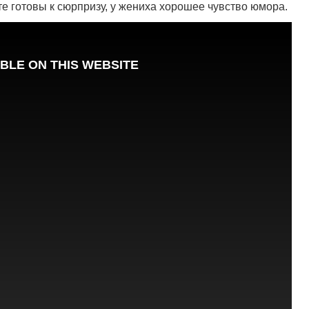
те готовы к сюрпризу, у жениха хорошее чувство юмора.