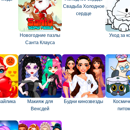
Свадьба Холодное
сердце
Новогодние пазлы
Уход за 
Санта Клауса
майлика
Макияж для
Будни кинозвезды
Космич
Венсдей
пито