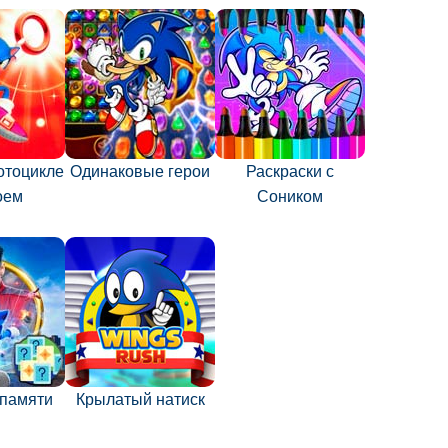
отоцикле
Одинаковые герои
Раскраски с
оем
Соником
 памяти
Крылатый натиск