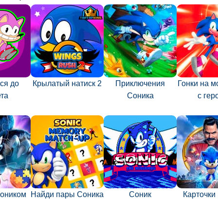
ся до
Крылатый натиск 2
Приключения
Гонки на м
ета
Соника
c гер
Соником
Найди пары Соника
Соник
Карточки