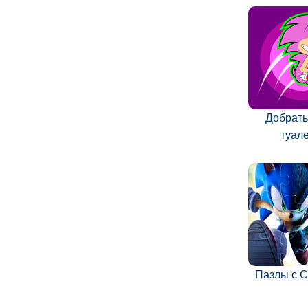
Добрать
туал
Пазлы с 