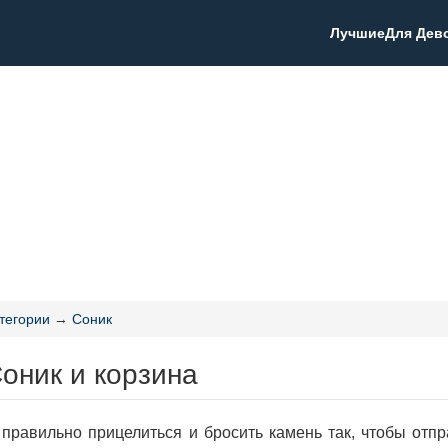
Лучшие
Для Дев
тегории
→
Соник
оник и корзина
правильно прицелиться и бросить камень так, чтобы отп