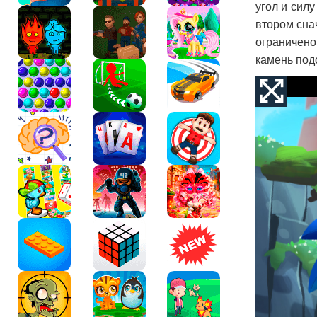
угол и сил
втором снач
ограничено
камень под