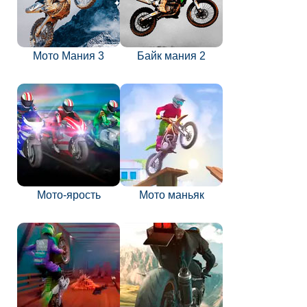
Мото Мания 3
Байк мания 2
Мото-ярость
Мото маньяк