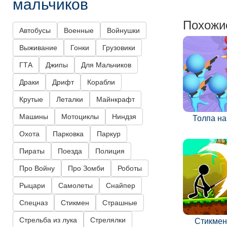
мальчиков
Похожи
Автобусы
Военные
Войнушки
Выживание
Гонки
Грузовики
ГТА
Джипы
Для Мальчиков
Драки
Дрифт
Корабли
Крутые
Леталки
Майнкрафт
Машины
Мотоциклы
Ниндзя
Толпа на
Охота
Парковка
Паркур
Пираты
Поезда
Полиция
Про Войну
Про Зомби
Роботы
Рыцари
Самолеты
Снайпер
Спецназ
Стикмен
Страшные
Стрельба из лука
Стрелялки
Стикмен