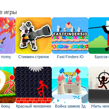
е игры
 толпу
Стикмен-стрелок
Fast Finders IO
Бросок 
 боец
Красный человечек
Война замков 3д
Убить чел