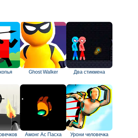
копья
Ghost Walker
Два стикмена
овечков
Амонг Ас Пасха
Урони человечка