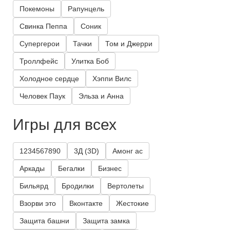
Покемоны
Рапунцель
Свинка Пеппа
Соник
Супергерои
Тачки
Том и Джерри
Троллфейс
Улитка Боб
Холодное сердце
Хэппи Вилс
Человек Паук
Эльза и Анна
Игры для всех
1234567890
3Д (3D)
Амонг ас
Аркады
Бегалки
Бизнес
Бильярд
Бродилки
Вертолеты
Взорви это
Вконтакте
Жестокие
Защита башни
Защита замка