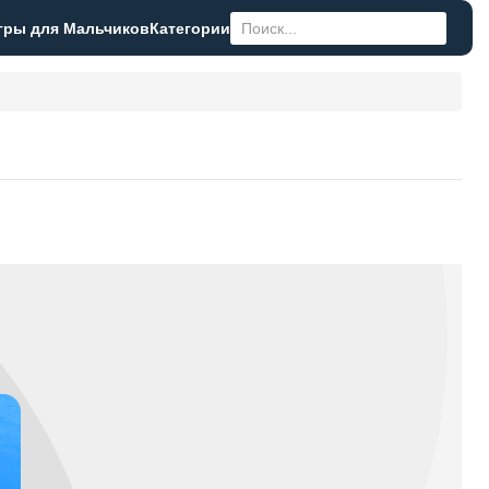
гры для Мальчиков
Категории