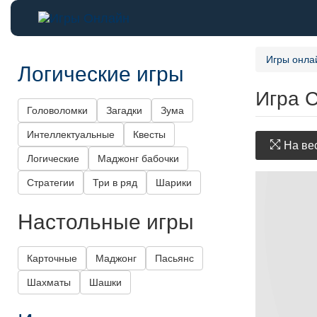
Игры онла
Логические игры
Игра 
Головоломки
Загадки
Зума
Интеллектуальные
Квесты
На вес
Логические
Маджонг бабочки
Стратегии
Три в ряд
Шарики
Настольные игры
Карточные
Маджонг
Пасьянс
Шахматы
Шашки