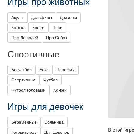
Игры про животных
Акулы
Дельфины
Драконы
Котята
Кошки
Пони
Про Лошадей
Про Собак
Спортивные
Баскетбол
Бокс
Пенальти
Спортивные
Футбол
Футбол головами
Хоккей
Игры для девочек
Беременные
Больница
В этой игр
Готовить еду
Для Девочек