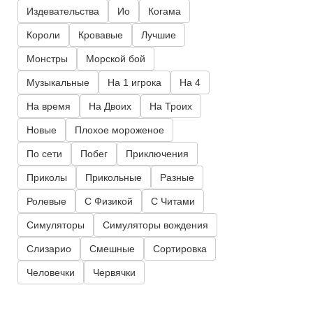
Издевательства
Ио
Когама
Короли
Кровавые
Лучшие
Монстры
Морской бой
Музыкальные
На 1 игрока
На 4
На время
На Двоих
На Троих
Новые
Плохое мороженое
По сети
Побег
Приключения
Приколы
Прикольные
Разные
Ролевые
С Физикой
С Читами
Симуляторы
Симуляторы вождения
Слизарио
Смешные
Сортировка
Человечки
Червячки