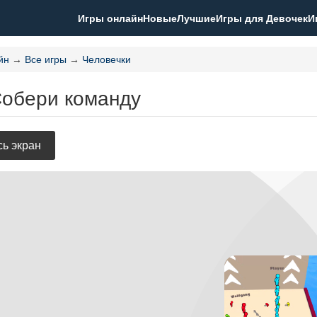
Игры онлайн
Новые
Лучшие
Игры для Девочек
И
йн
→
Все игры
→
Человечки
Собери команду
ь экран