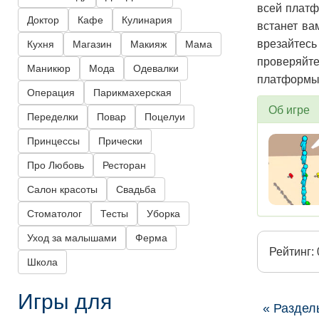
всей платф
Доктор
Кафе
Кулинария
встанет ва
врезайтесь
Кухня
Магазин
Макияж
Мама
проверяйте
Маникюр
Мода
Одевалки
платформы 
Операция
Парикмахерская
Об игре
Переделки
Повар
Поцелуи
Принцессы
Прически
Про Любовь
Ресторан
Салон красоты
Свадьба
Стоматолог
Тесты
Уборка
Уход за малышами
Ферма
Рейтинг: 
Школа
Игры для
« Раздел