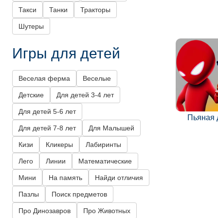
Такси
Танки
Тракторы
Шутеры
Игры для детей
Веселая ферма
Веселые
Детские
Для детей 3-4 лет
Для детей 5-6 лет
Пьяная 
Для детей 7-8 лет
Для Малышей
Кизи
Кликеры
Лабиринты
Лего
Линии
Математические
Мини
На память
Найди отличия
Пазлы
Поиск предметов
Про Динозавров
Про Животных