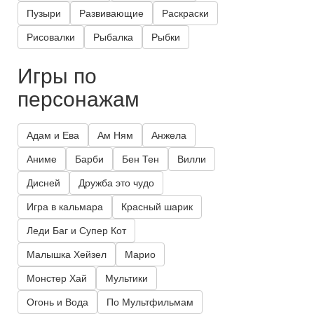
Пузыри
Развивающие
Раскраски
Рисовалки
Рыбалка
Рыбки
Игры по
персонажам
Адам и Ева
Ам Ням
Анжела
Аниме
Барби
Бен Тен
Вилли
Дисней
Дружба это чудо
Игра в кальмара
Красный шарик
Леди Баг и Супер Кот
Малышка Хейзел
Марио
Монстер Хай
Мультики
Огонь и Вода
По Мультфильмам