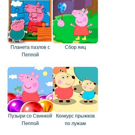
Планета пазлов с
Сбор яиц
Пеппой
Пузыри со Свинкой
Конкурс прыжков
Пеппой
по лужам