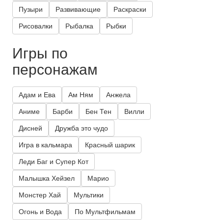
Пузыри
Развивающие
Раскраски
Рисовалки
Рыбалка
Рыбки
Игры по
персонажам
Адам и Ева
Ам Ням
Анжела
Аниме
Барби
Бен Тен
Вилли
Дисней
Дружба это чудо
Игра в кальмара
Красный шарик
Леди Баг и Супер Кот
Малышка Хейзел
Марио
Монстер Хай
Мультики
Огонь и Вода
По Мультфильмам