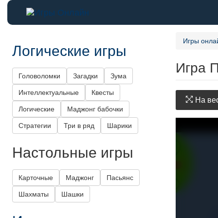
Игры онла
Логические игры
Игра 
Головоломки
Загадки
Зума
Интеллектуальные
Квесты
На вес
Логические
Маджонг бабочки
Стратегии
Три в ряд
Шарики
Настольные игры
Карточные
Маджонг
Пасьянс
Шахматы
Шашки