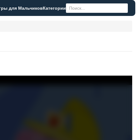
гры для Мальчиков
Категории