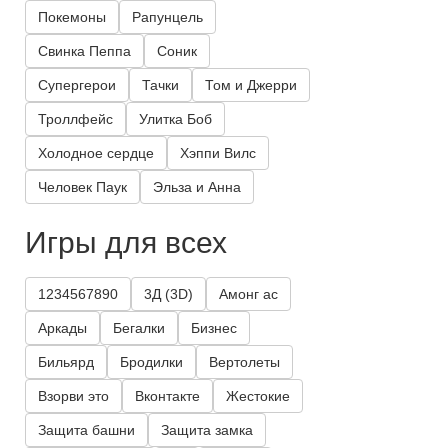
Покемоны
Рапунцель
Свинка Пеппа
Соник
Супергерои
Тачки
Том и Джерри
Троллфейс
Улитка Боб
Холодное сердце
Хэппи Вилс
Человек Паук
Эльза и Анна
Игры для всех
1234567890
3Д (3D)
Амонг ас
Аркады
Бегалки
Бизнес
Бильярд
Бродилки
Вертолеты
Взорви это
Вконтакте
Жестокие
Защита башни
Защита замка