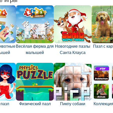
ивотные
Весёлая ферма для
Новогодние пазлы
Пазл с ка
лышей
малышей
Санта Клауса
 пазл
Физический пазл
Пикпу собаки
Коллекция