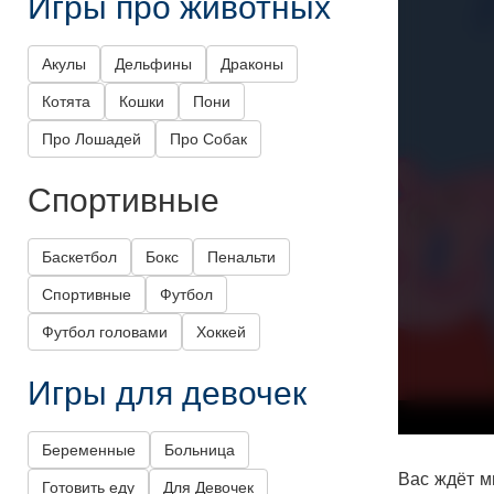
Игры про животных
Акулы
Дельфины
Драконы
Котята
Кошки
Пони
Про Лошадей
Про Собак
Спортивные
Баскетбол
Бокс
Пенальти
Спортивные
Футбол
Футбол головами
Хоккей
Игры для девочек
Беременные
Больница
Вас ждёт м
Готовить еду
Для Девочек