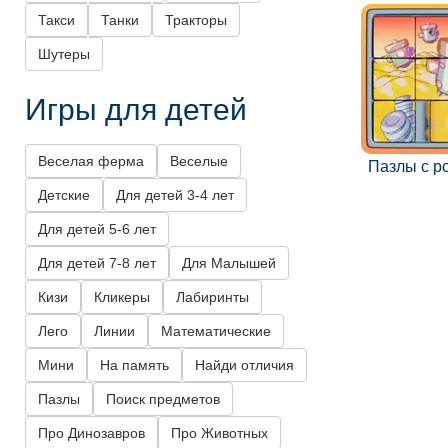
Такси
Танки
Тракторы
Шутеры
Игры для детей
Веселая ферма
Веселые
Пазлы с р
Детские
Для детей 3-4 лет
Для детей 5-6 лет
Для детей 7-8 лет
Для Малышей
Кизи
Кликеры
Лабиринты
Лего
Линии
Математические
Мини
На память
Найди отличия
Пазлы
Поиск предметов
Про Динозавров
Про Животных