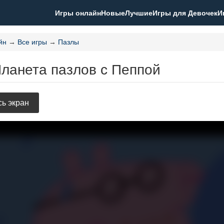
Игры онлайн
Новые
Лучшие
Игры для Девочек
И
йн
→
Все игры
→
Пазлы
Планета пазлов с Пеппой
ь экран