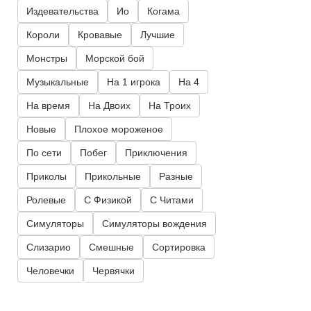
Издевательства
Ио
Когама
Короли
Кровавые
Лучшие
Монстры
Морской бой
Музыкальные
На 1 игрока
На 4
На время
На Двоих
На Троих
Новые
Плохое мороженое
По сети
Побег
Приключения
Приколы
Прикольные
Разные
Ролевые
С Физикой
С Читами
Симуляторы
Симуляторы вождения
Слизарио
Смешные
Сортировка
Человечки
Червячки