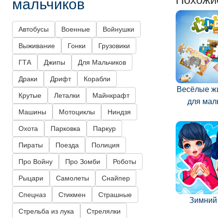
мальчиков
Автобусы
Военные
Войнушки
Выживание
Гонки
Грузовики
ГТА
Джипы
Для Мальчиков
Драки
Дрифт
Корабли
Весёлые ж
Крутые
Леталки
Майнкрафт
для ма
Машины
Мотоциклы
Ниндзя
Охота
Парковка
Паркур
Пираты
Поезда
Полиция
Про Войну
Про Зомби
Роботы
Рыцари
Самолеты
Снайпер
Спецназ
Стикмен
Страшные
Зимний
Стрельба из лука
Стрелялки