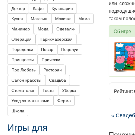
или сложн
Доктор
Кафе
Кулинария
подходящие 
таком поло
Кухня
Магазин
Макияж
Мама
Маникюр
Мода
Одевалки
Об игре
Операция
Парикмахерская
Переделки
Повар
Поцелуи
Принцессы
Прически
Про Любовь
Ресторан
Салон красоты
Свадьба
Стоматолог
Тесты
Уборка
Рейтинг: 
Уход за малышами
Ферма
Школа
« Сваде
Игры для
Похожи