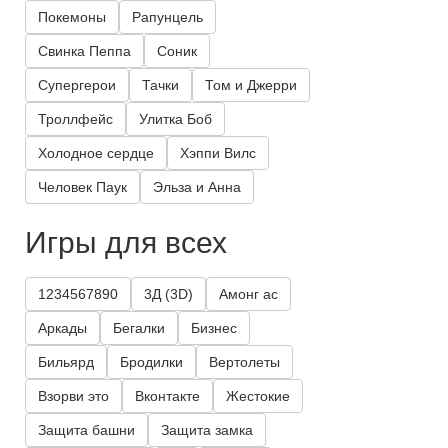
Покемоны
Рапунцель
Свинка Пеппа
Соник
Супергерои
Тачки
Том и Джерри
Троллфейс
Улитка Боб
Холодное сердце
Хэппи Вилс
Человек Паук
Эльза и Анна
Игры для всех
1234567890
3Д (3D)
Амонг ас
Аркады
Бегалки
Бизнес
Бильярд
Бродилки
Вертолеты
Взорви это
Вконтакте
Жестокие
Защита башни
Защита замка