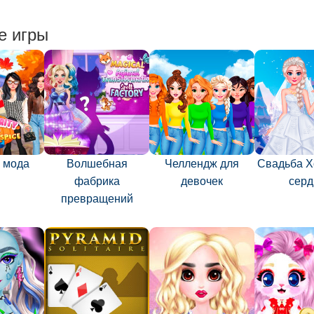
е игры
 мода
Волшебная
Челлендж для
Свадьба Х
фабрика
девочек
серд
превращений