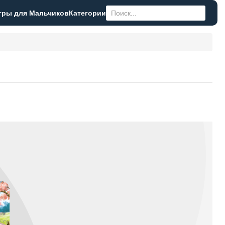
гры для Мальчиков
Категории