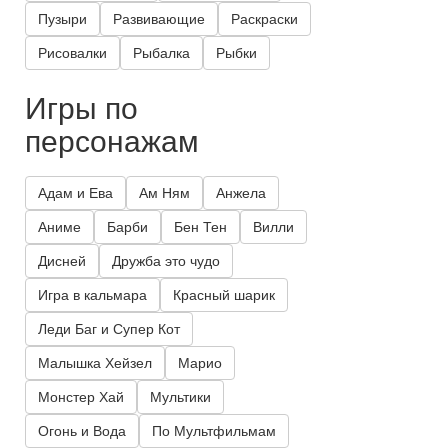
Пузыри
Развивающие
Раскраски
Рисовалки
Рыбалка
Рыбки
Игры по
персонажам
Адам и Ева
Ам Ням
Анжела
Аниме
Барби
Бен Тен
Вилли
Дисней
Дружба это чудо
Игра в кальмара
Красный шарик
Леди Баг и Супер Кот
Малышка Хейзел
Марио
Монстер Хай
Мультики
Огонь и Вода
По Мультфильмам