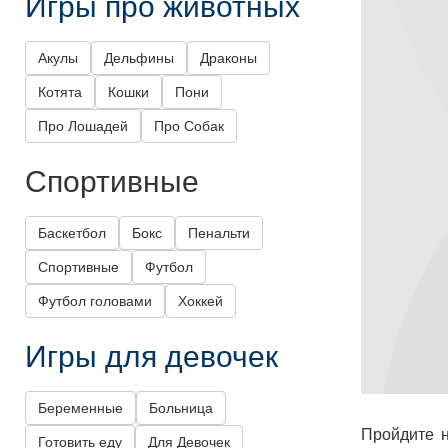
Игры про животных
Акулы
Дельфины
Драконы
Котята
Кошки
Пони
Про Лошадей
Про Собак
Спортивные
Баскетбол
Бокс
Пенальти
Спортивные
Футбол
Футбол головами
Хоккей
Игры для девочек
Беременные
Больница
Пройдите н
Готовить еду
Для Девочек