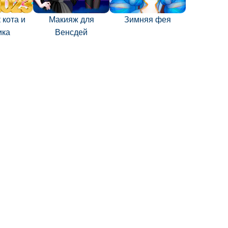
 кота и
Макияж для
Зимняя фея
ика
Венсдей