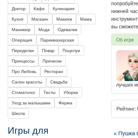
попробуйте
Доктор
Кафе
Кулинария
нижней час
инструмент
Кухня
Магазин
Макияж
Мама
вы сможете
Маникюр
Мода
Одевалки
Об игре
Операция
Парикмахерская
Переделки
Повар
Поцелуи
Принцессы
Прически
Про Любовь
Ресторан
Салон красоты
Свадьба
лучших и
Стоматолог
Тесты
Уборка
Уход за малышами
Ферма
Рейтинг: 
Школа
Игры для
« Пушка