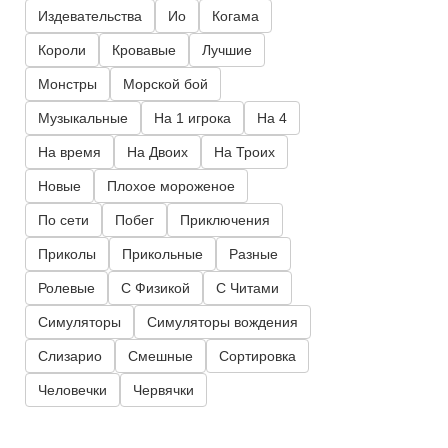
Издевательства
Ио
Когама
Короли
Кровавые
Лучшие
Монстры
Морской бой
Музыкальные
На 1 игрока
На 4
На время
На Двоих
На Троих
Новые
Плохое мороженое
По сети
Побег
Приключения
Приколы
Прикольные
Разные
Ролевые
С Физикой
С Читами
Симуляторы
Симуляторы вождения
Слизарио
Смешные
Сортировка
Человечки
Червячки