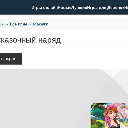
Игры онлайн
Новые
Лучшие
Игры для Девочек
И
йн
→
Все игры
→
Макияж
Сказочный наряд
ь экран