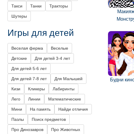
Такси
Танки
Тракторы
Макияж
Шутеры
Монстр
Игры для детей
Веселая ферма
Веселые
Детские
Для детей 3-4 лет
Для детей 5-6 лет
Для детей 7-8 лет
Для Малышей
Будни кин
Кизи
Кликеры
Лабиринты
Лего
Линии
Математические
Мини
На память
Найди отличия
Пазлы
Поиск предметов
Про Динозавров
Про Животных