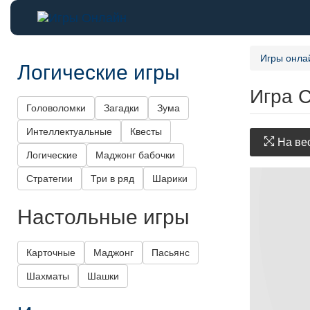
Игры онла
Логические игры
Игра 
Головоломки
Загадки
Зума
Интеллектуальные
Квесты
На вес
Логические
Маджонг бабочки
Стратегии
Три в ряд
Шарики
Настольные игры
Карточные
Маджонг
Пасьянс
Шахматы
Шашки