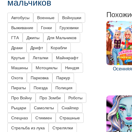
мальчиков
Похожи
Автобусы
Военные
Войнушки
Выживание
Гонки
Грузовики
ГТА
Джипы
Для Мальчиков
Драки
Дрифт
Корабли
Крутые
Леталки
Майнкрафт
Машины
Мотоциклы
Ниндзя
Осенняя
Охота
Парковка
Паркур
Пираты
Поезда
Полиция
Про Войну
Про Зомби
Роботы
Рыцари
Самолеты
Снайпер
Спецназ
Стикмен
Страшные
Стрельба из лука
Стрелялки