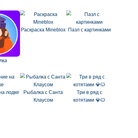
Раскраска Mineblox
Пазл с картинками
лка
на лодке
Рыбалка с Санта
Три в ряд с
Клаусом
котятами 💎🐱