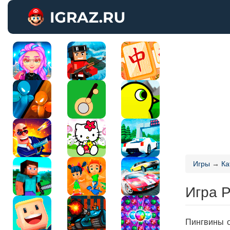
Игры
→
Ка
Игра 
Пингвины о