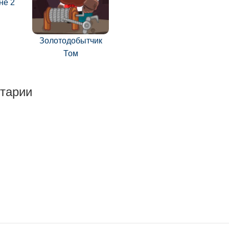
не 2
Золотодобытчик
Том
тарии