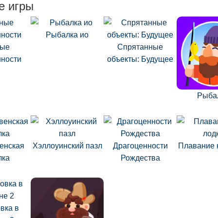
е игры
Рыбалка ио
ные
Спрятанные
нности
объекты: Будущее
Рыба
енская
Хэллоуинский пазл
Драгоценности
Плавание 
лка
Рождества
вка в