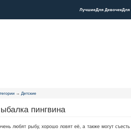
Лучшие
Для Девочек
Для
тегории
→
Детские
Рыбалка пингвина
чень любят рыбу, хорошо ловят её, а также могут съесть