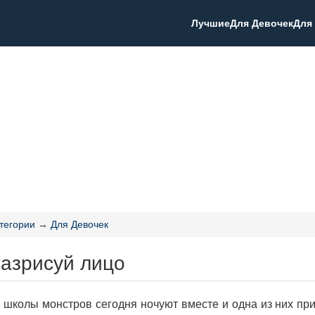
Лучшие
Для Девочек
Для
тегории
→
Для Девочек
Разрисуй лицо
 школы монстров сегодня ночуют вместе и одна из них пр