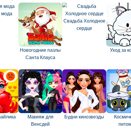
 мода
Свадьба Холодное
сердце
Новогодние пазлы
Уход за 
Санта Клауса
майлика
Макияж для
Будни кинозвезды
Космич
Венсдей
пито