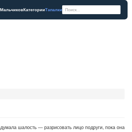
 Мальчиков
Категории
Тапалки
идумала шалость — разрисовать лицо подруги, пока она