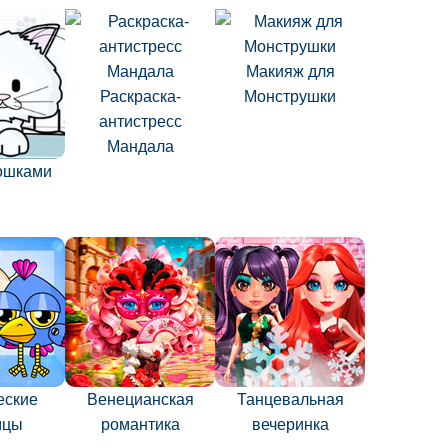
Макияж для
Раскраска-
Монструшки
антистресс
Мандала
кошками
еские
Венецианская
Танцевальная
мцы
романтика
вечеринка