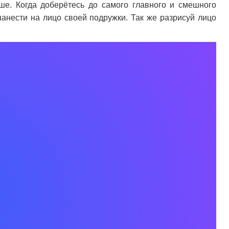
ше. Когда доберётесь до самого главного и смешного
анести на лицо своей подружки. Так же разрисуй лицо