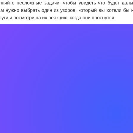
лняйте несложные задачи, чтобы увидеть что будет даль
м нужно выбрать один из узоров, который вы хотели бы н
уги и посмотри на их реакцию, когда они проснутся.