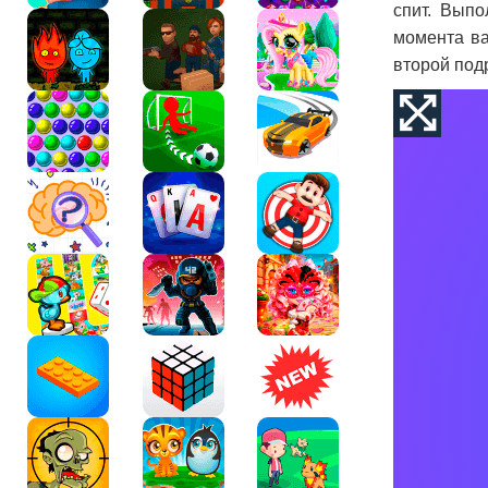
спит. Выпо
момента ва
второй подр