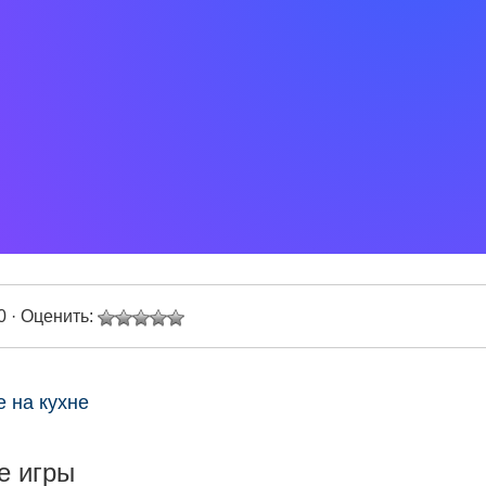
0 · Оценить:
е на кухне
е игры