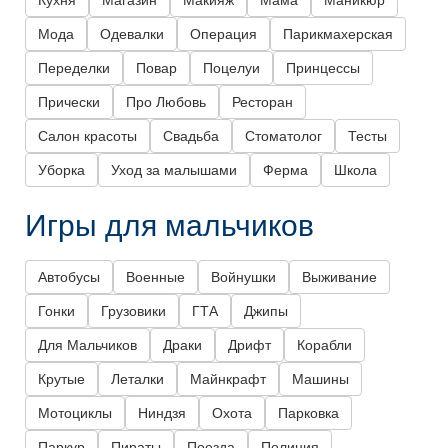
Кухня
Магазин
Макияж
Мама
Маникюр
Мода
Одевалки
Операция
Парикмахерская
Переделки
Повар
Поцелуи
Принцессы
Прически
Про Любовь
Ресторан
Салон красоты
Свадьба
Стоматолог
Тесты
Уборка
Уход за малышами
Ферма
Школа
Игры для мальчиков
Автобусы
Военные
Войнушки
Выживание
Гонки
Грузовики
ГТА
Джипы
Для Мальчиков
Драки
Дрифт
Корабли
Крутые
Леталки
Майнкрафт
Машины
Мотоциклы
Ниндзя
Охота
Парковка
Паркур
Пираты
Поезда
Полиция