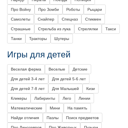
Про Войну
Про Зомби
Роботы
Рыцари
Самолеты
Снайпер
Спецназ
Стикмен
Страшные
Стрельба из лука
Стрелялки
Такси
Танки
Тракторы
Шутеры
Игры для детей
Веселая ферма
Веселые
Детские
Для детей 3-4 лет
Для детей 5-6 лет
Для детей 7-8 лет
Для Малышей
Кизи
Кликеры
Лабиринты
Лего
Линии
Математические
Мини
На память
Найди отличия
Пазлы
Поиск предметов
Про Динозавров
Про Животных
Пузыри