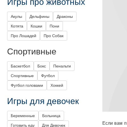
Игры про животных
Акулы
Дельфины
Драконы
Котята
Кошки
Пони
Про Лошадей
Про Собак
Спортивные
Баскетбол
Бокс
Пенальти
Спортивные
Футбол
Футбол головами
Хоккей
Игры для девочек
Беременные
Больница
Если вам п
Готовить еду
Для Девочек