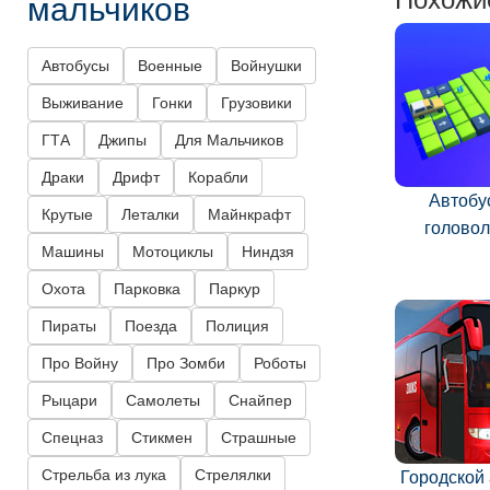
мальчиков
Автобусы
Военные
Войнушки
Выживание
Гонки
Грузовики
ГТА
Джипы
Для Мальчиков
Драки
Дрифт
Корабли
Автобу
Крутые
Леталки
Майнкрафт
голово
Машины
Мотоциклы
Ниндзя
Охота
Парковка
Паркур
Пираты
Поезда
Полиция
Про Войну
Про Зомби
Роботы
Рыцари
Самолеты
Снайпер
Спецназ
Стикмен
Страшные
Стрельба из лука
Стрелялки
Городской