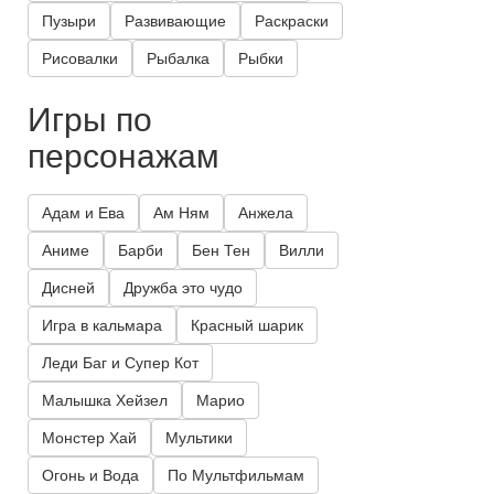
Пузыри
Развивающие
Раскраски
Рисовалки
Рыбалка
Рыбки
Игры по
персонажам
Адам и Ева
Ам Ням
Анжела
Аниме
Барби
Бен Тен
Вилли
Дисней
Дружба это чудо
Игра в кальмара
Красный шарик
Леди Баг и Супер Кот
Малышка Хейзел
Марио
Монстер Хай
Мультики
Огонь и Вода
По Мультфильмам