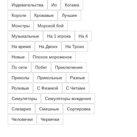
Издевательства
Ио
Когама
Короли
Кровавые
Лучшие
Монстры
Морской бой
Музыкальные
На 1 игрока
На 4
На время
На Двоих
На Троих
Новые
Плохое мороженое
По сети
Побег
Приключения
Приколы
Прикольные
Разные
Ролевые
С Физикой
С Читами
Симуляторы
Симуляторы вождения
Слизарио
Смешные
Сортировка
Человечки
Червячки