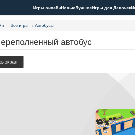
Игры онлайн
Новые
Лучшие
Игры для Девочек
И
йн
→
Все игры
→
Автобусы
Переполненный автобус
ь экран