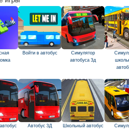
сная
Войти в автобус
Симулятор
Симул
ломка
автобуса 3д
школь
автоб
 автобус
Автобус 3Д
Школьный автобус
Симул