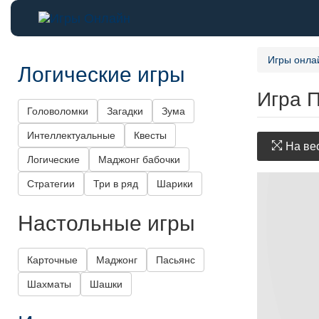
Игры онла
Логические игры
Игра 
Головоломки
Загадки
Зума
Интеллектуальные
Квесты
На вес
Логические
Маджонг бабочки
Стратегии
Три в ряд
Шарики
Настольные игры
Карточные
Маджонг
Пасьянс
Шахматы
Шашки