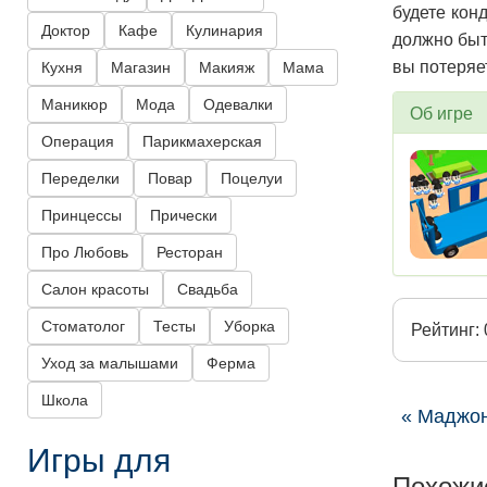
будете кон
Доктор
Кафе
Кулинария
должно быт
вы потеряе
Кухня
Магазин
Макияж
Мама
Маникюр
Мода
Одевалки
Об игре
Операция
Парикмахерская
Переделки
Повар
Поцелуи
Принцессы
Прически
Про Любовь
Ресторан
Салон красоты
Свадьба
Стоматолог
Тесты
Уборка
Рейтинг: 
Уход за малышами
Ферма
Школа
« Маджон
Игры для
Похожи