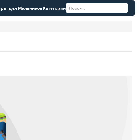
гры для Мальчиков
Категории