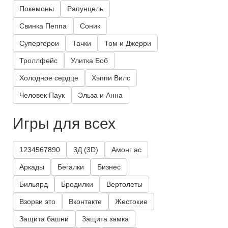
Покемоны
Рапунцель
Свинка Пеппа
Соник
Супергерои
Тачки
Том и Джерри
Троллфейс
Улитка Боб
Холодное сердце
Хэппи Вилс
Человек Паук
Эльза и Анна
Игры для всех
1234567890
3Д (3D)
Амонг ас
Аркады
Бегалки
Бизнес
Бильярд
Бродилки
Вертолеты
Взорви это
Вконтакте
Жестокие
Защита башни
Защита замка