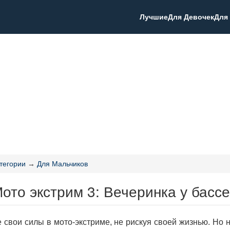
Лучшие
Для Девочек
Для
тегории
→
Для Мальчиков
ото экстрим 3: Вечеринка у басс
 свои силы в мото-экстриме, не рискуя своей жизнью. Но н