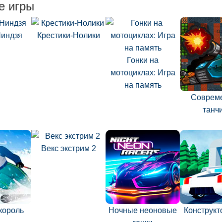
е игры
Ниндзя
Крестики-Нолики
Гонки на
мотоциклах: Игра
на память
Соврем
танч
Векс экстрим 2
король
Ночные неоновые
Конструкт