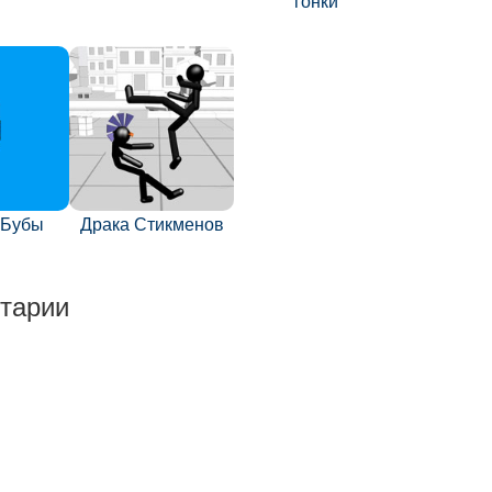
гонки
 Бубы
Драка Стикменов
тарии