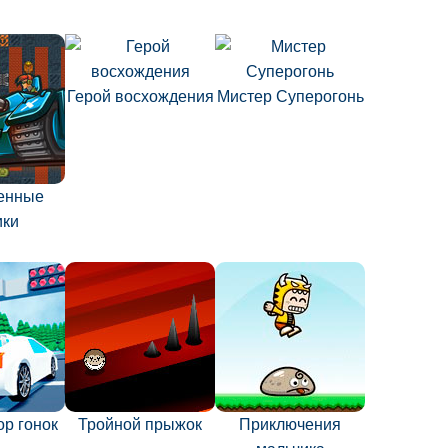
Герой восхождения
Мистер Суперогонь
енные
ики
ор гонок
Тройной прыжок
Приключения