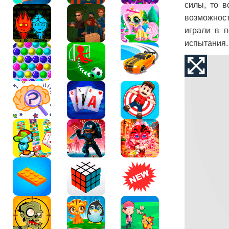
силы, то в
возможност
играли в п
испытания.